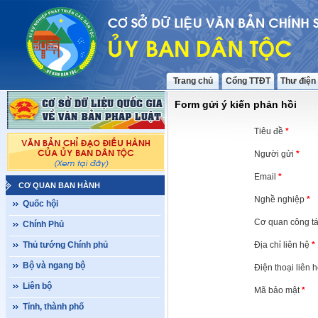
Trang chủ
Cổng TTĐT
Thư điện
Form gửi ý kiến phản hồi
Tiêu đề
*
Người gửi
*
Email
*
CƠ QUAN BAN HÀNH
Nghề nghiệp
*
Quốc hội
Cơ quan công t
Chính Phủ
Thủ tướng Chính phủ
Địa chỉ liên hệ
*
Bộ và ngang bộ
Điện thoại liên 
Liên bộ
Mã bảo mật
*
Tỉnh, thành phố