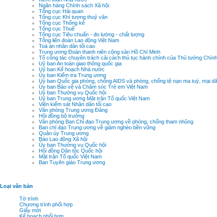
Ngân hàng Chính sách Xã hội
Tổng cục Hải quan
Tổng cục Khí tượng thuỷ văn
Tổng cục Thống kê
Tổng cục Thuế
Tổng cục Tiêu chuẩn - đo lường - chất lượng
Tổng liên đoàn Lao động Việt Nam
Toà án nhân dân tối cao
Trung ương Đoàn thanh niên cộng sản Hồ Chí Minh
Tổ công tác chuyên trách cải cách thủ tục hành chính của Thủ tướng Chín
Uỷ ban An toàn giao thông quốc gia
Uỷ ban Kế hoạch Nhà nước
Ủy ban Kiểm tra Trung ương
Uỷ ban Quốc gia phòng, chống AIDS và phòng, chống tệ nạn ma tuý, mại d
Ủy ban Bảo vệ và Chăm sóc Trẻ em Việt Nam
Uỷ ban Thường vụ Quốc hội
Uỷ ban Trung ương Mặt trận Tổ quốc Việt Nam
Viện kiểm sát Nhân dân tối cao
Văn phòng Trung ương Đảng
Hội đồng bộ trưởng
Văn phòng Ban Chỉ đạo Trung ương về phòng, chống tham nhũng
Ban chỉ đạo Trung ương về giảm nghèo bền vững
Quân ủy Trung ương
Báo Lao động Xã hội
Ủy ban Thường vụ Quốc hội
Hội đồng Dân tộc Quốc hội
Mặt trận Tổ quốc Việt Nam
Ban Tuyên giáo Trung ương
Loại văn bản
Tờ trình
Chương trình phối hợp
Giấy mời
Kế hoạch phối hợp