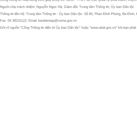
Người chịu trách nhiệm: Nguyễn Ngọc Hà, Giám đốc Trung tâm Thông tin, Ủy ban Dân tộc
Thông tin liên hệ: Trung tâm Thông tin - Ủy ban Dân tộc. Số 80, Phan Đình Phùng, Ba Đình, 
Fax: 04 38231122. Email: banbientap@cema.gov.vn
Ghi rõ nguồn "Cổng Thông tin điện tử Ủy ban Dân tộc" hoặc "www.ubdt.gov.vn" khi bạn phát h