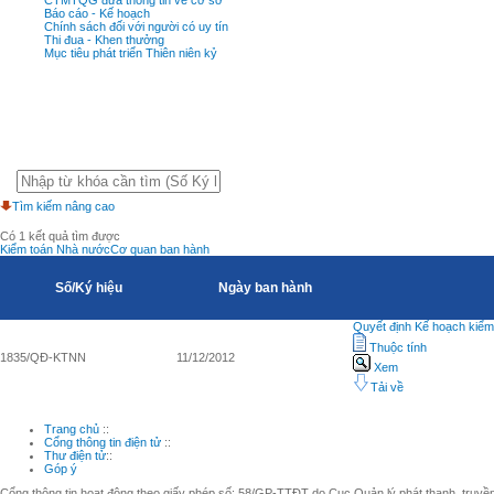
Báo cáo - Kế hoạch
Chính sách đối với người có uy tín
Thi đua - Khen thưởng
Mục tiêu phát triển Thiên niên kỷ
Tìm kiếm nâng cao
Có 1 kết quả tìm được
Kiểm toán Nhà nước
Cơ quan ban hành
Số/Ký hiệu
Ngày ban hành
Quyết định Kế hoạch kiể
Thuộc tính
1835/QĐ-KTNN
11/12/2012
Xem
Tải về
Trang chủ
::
Cổng thông tin điện tử
::
Thư điện tử
::
Góp ý
Cổng thông tin hoạt động theo giấy phép số: 58/GP-TTĐT do Cục Quản lý phát thanh, truyền 