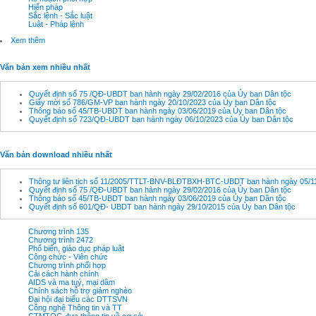
Hiến pháp
Sắc lệnh - Sắc luật
Luật - Pháp lệnh
Xem thêm
Văn bản xem nhiều nhất
Quyết định số 75 /QĐ-UBDT ban hành ngày 29/02/2016 của Ủy ban Dân tộc
Giấy mời số 786/GM-VP ban hành ngày 20/10/2023 của Ủy ban Dân tộc
Thông báo số 45/TB-UBDT ban hành ngày 03/06/2019 của Ủy ban Dân tộc
Quyết định số 723/QĐ-UBDT ban hành ngày 06/10/2023 của Ủy ban Dân tộc
Văn bản download nhiều nhất
Thông tư liên tịch số 11/2005/TTLT-BNV-BLĐTBXH-BTC-UBDT ban hành ngày 05/11
Quyết định số 75 /QĐ-UBDT ban hành ngày 29/02/2016 của Ủy ban Dân tộc
Thông báo số 45/TB-UBDT ban hành ngày 03/06/2019 của Ủy ban Dân tộc
Quyết định số 601/QĐ- UBDT ban hành ngày 29/10/2015 của Ủy ban Dân tộc
Chương trình 135
Chương trình 2472
Phổ biến, giáo dục pháp luật
Công chức - Viên chức
Chương trình phối hợp
Cải cách hành chính
AIDS và ma tuý, mại dâm
Chính sách hỗ trợ giảm nghèo
Đại hội đại biểu các DTTSVN
Công nghệ Thông tin và TT
CTMTQG đưa thông tin về cơ sở