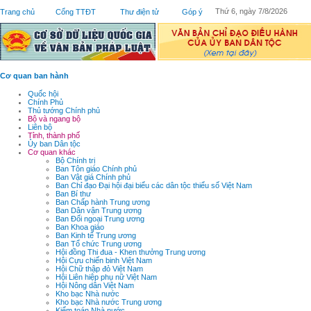
Thứ 6, ngày 7/8/2026
Trang chủ
Cổng TTĐT
Thư điện tử
Góp ý
Cơ quan ban hành
Quốc hội
Chính Phủ
Thủ tướng Chính phủ
Bộ và ngang bộ
Liên bộ
Tỉnh, thành phố
Ủy ban Dân tộc
Cơ quan khác
Bộ Chính trị
Ban Tôn giáo Chính phủ
Ban Vật giá Chính phủ
Ban Chỉ đạo Đại hội đại biểu các dân tộc thiểu số Việt Nam
Ban Bí thư
Ban Chấp hành Trung ương
Ban Dân vận Trung ương
Ban Đối ngoại Trung ương
Ban Khoa giáo
Ban Kinh tế Trung ương
Ban Tổ chức Trung ương
Hội đồng Thi đua - Khen thưởng Trung ương
Hội Cựu chiến binh Việt Nam
Hội Chữ thập đỏ Việt Nam
Hội Liên hiệp phụ nữ Việt Nam
Hội Nông dân Việt Nam
Kho bạc Nhà nước
Kho bạc Nhà nước Trung ương
Kiểm toán Nhà nước