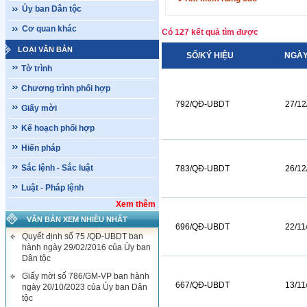
Ủy ban Dân tộc
Cơ quan khác
Có 127 kết quả tìm được
LOẠI VĂN BẢN
SỐ/KÝ HIỆU
NGÀY
Tờ trình
Chương trình phối hợp
792/QĐ-UBDT
27/12
Giấy mời
Kế hoạch phối hợp
Hiến pháp
Sắc lệnh - Sắc luật
783/QĐ-UBDT
26/12
Luật - Pháp lệnh
Xem thêm
VĂN BẢN XEM NHIỀU NHẤT
696/QĐ-UBDT
22/11
Quyết định số 75 /QĐ-UBDT ban
hành ngày 29/02/2016 của Ủy ban
Dân tộc
Giấy mời số 786/GM-VP ban hành
667/QĐ-UBDT
13/11
ngày 20/10/2023 của Ủy ban Dân
tộc