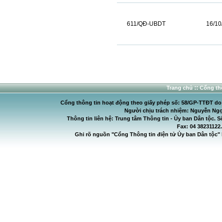
611/QĐ-UBDT
16/10
::
Trang chủ
Cổng thô
Cổng thông tin hoạt động theo giấy phép số: 58/GP-TTĐT do C
Người chịu trách nhiệm: Nguyễn Ngọ
Thông tin liên hệ: Trung tâm Thông tin - Ủy ban Dân tộc. S
Fax: 04 38231122
Ghi rõ nguồn "Cổng Thông tin điện tử Ủy ban Dân tộc" 