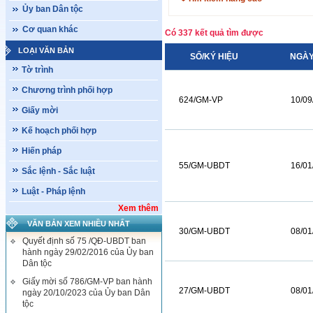
Ủy ban Dân tộc
Cơ quan khác
Có 337 kết quả tìm được
LOẠI VĂN BẢN
SỐ/KÝ HIỆU
NGÀY
Tờ trình
Chương trình phối hợp
624/GM-VP
10/09
Giấy mời
Kế hoạch phối hợp
Hiến pháp
55/GM-UBDT
16/01
Sắc lệnh - Sắc luật
Luật - Pháp lệnh
Xem thêm
VĂN BẢN XEM NHIỀU NHẤT
30/GM-UBDT
08/01
Quyết định số 75 /QĐ-UBDT ban
hành ngày 29/02/2016 của Ủy ban
Dân tộc
Giấy mời số 786/GM-VP ban hành
27/GM-UBDT
08/01
ngày 20/10/2023 của Ủy ban Dân
tộc