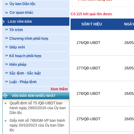
Ủy ban Dân tộc
Cơ quan khác
Có 115 kết quả tìm được
LOẠI VĂN BẢN
SỐ/KÝ HIỆU
NGÀY
Tờ trình
Chương trình phối hợp
276/QĐ-UBDT
26/05
Giấy mời
Kế hoạch phối hợp
Hiến pháp
277/QĐ-UBDT
26/05
Sắc lệnh - Sắc luật
Luật - Pháp lệnh
Xem thêm
278/QĐ-UBDT
26/05
VĂN BẢN XEM NHIỀU NHẤT
Quyết định số 75 /QĐ-UBDT ban
hành ngày 29/02/2016 của Ủy ban
Dân tộc
275/QĐ-UBDT
26/05
Giấy mời số 786/GM-VP ban hành
ngày 20/10/2023 của Ủy ban Dân
tộc