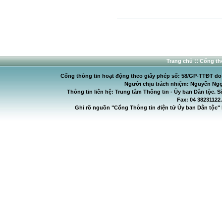
::
Trang chủ
Cổng thô
Cổng thông tin hoạt động theo giấy phép số: 58/GP-TTĐT do C
Người chịu trách nhiệm: Nguyễn Ngọ
Thông tin liên hệ: Trung tâm Thông tin - Ủy ban Dân tộc. S
Fax: 04 38231122
Ghi rõ nguồn "Cổng Thông tin điện tử Ủy ban Dân tộc" 