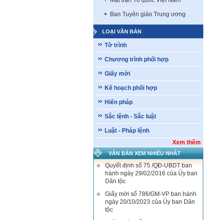
Mặt trận Tổ quốc Việt Nam
Ban Tuyên giáo Trung ương
LOẠI VĂN BẢN
Tờ trình
Chương trình phối hợp
Giấy mời
Kế hoạch phối hợp
Hiến pháp
Sắc lệnh - Sắc luật
Luật - Pháp lệnh
Xem thêm
VĂN BẢN XEM NHIỀU NHẤT
Quyết định số 75 /QĐ-UBDT ban
hành ngày 29/02/2016 của Ủy ban
Dân tộc
Giấy mời số 786/GM-VP ban hành
ngày 20/10/2023 của Ủy ban Dân
tộc