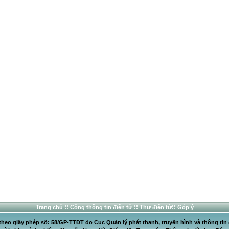
::
::
::
Trang chủ
Cổng thông tin điện tử
Thư điện tử
Góp ý
heo giấy phép số: 58/GP-TTĐT do Cục Quản lý phát thanh, truyền hình và thông tin 