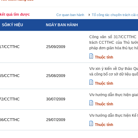
kết quả tìm được
Cơ quan ban hành
Tổ công tác chuyên trách cải 
SỐ/KÝ HIỆU
NGÀY BAN HÀNH
Công văn số 317/CCTTHC n
trách CCTTHC của Thủ tướn
17/CCTTHC
25/09/2009
pháp đơn giản hóa thủ tục h
Thuộc tính
V/v xin ý kiến về Dự thảo Q
và công bố cơ sở dữ liệu quố
55/CCTTHC
25/08/2009
Thuộc tính
V/v hướng dẫn thực hiện giai
72/CCTTHC
30/07/2009
Thuộc tính
V/v hướng dẫn thực hiện Kế 
66/CCTTHC
29/07/2009
Thuộc tính