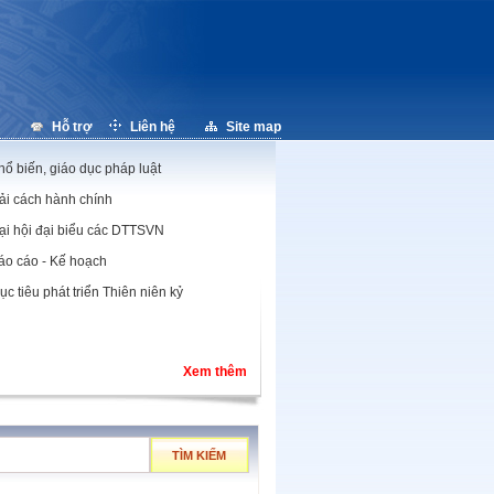
Hỗ trợ
Liên hệ
Site map
hổ biến, giáo dục pháp luật
ải cách hành chính
ại hội đại biểu các DTTSVN
áo cáo - Kế hoạch
ục tiêu phát triển Thiên niên kỷ
Xem thêm
TÌM KIẾM