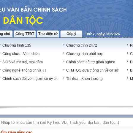
ng chủ
Cổng TTĐT
Thư điện tử
Góp ý
Thứ 7, ngày 8/8/2026
Chương trình 135
Chương trình 2472
P
Công chức - Viên chức
Chương trình phối hợp
C
AIDS và ma tuý, mại dâm
Chính sách hỗ trợ giảm nghèo
Đ
Công nghệ Thông tin và TT
CTMTQG đưa thông tin về cơ sở
B
Chính sách đối với người có uy tín
Thi đua - Khen thưởng
M
Tìm kiếm nâng cao