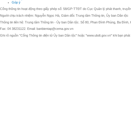
Góp ý
Cổng thông tin hoạt động theo giấy phép số: 58/GP-TTĐT do Cục Quản lý phát thanh, truyền 
Người chịu trách nhiệm: Nguyễn Ngọc Hà, Giám đốc Trung tâm Thông tin, Ủy ban Dân tộc
Thông tin liên hệ: Trung tâm Thông tin - Ủy ban Dân tộc. Số 80, Phan Đình Phùng, Ba Đình, 
Fax: 04 38231122. Email: banbientap@cema.gov.vn
Ghi rõ nguồn "Cổng Thông tin điện tử Ủy ban Dân tộc" hoặc "www.ubdt.gov.vn" khi bạn phát h