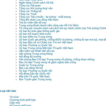
Ngân hàng Chính sách Xã hội
Tổng cục Hải quan
Tổng cục Khí tượng thuỷ văn
Tổng cục Thống kê
Tổng cục Thuế
Tổng cục Tiêu chuẩn - đo lường - chất lượng
Tổng liên đoàn Lao động Việt Nam
Toà án nhân dân tối cao
Trung ương Đoàn thanh niên cộng sản Hồ Chí Minh
Tổ công tác chuyên trách cải cách thủ tục hành chính của Thủ tướng Chín
Uỷ ban An toàn giao thông quốc gia
Uỷ ban Kế hoạch Nhà nước
Ủy ban Kiểm tra Trung ương
Uỷ ban Quốc gia phòng, chống AIDS và phòng, chống tệ nạn ma tuý, mại d
Ủy ban Bảo vệ và Chăm sóc Trẻ em Việt Nam
Uỷ ban Thường vụ Quốc hội
Uỷ ban Trung ương Mặt trận Tổ quốc Việt Nam
Viện kiểm sát Nhân dân tối cao
Văn phòng Trung ương Đảng
Hội đồng bộ trưởng
Văn phòng Ban Chỉ đạo Trung ương về phòng, chống tham nhũng
Ban chỉ đạo Trung ương về giảm nghèo bền vững
Quân ủy Trung ương
Báo Lao động Xã hội
Ủy ban Thường vụ Quốc hội
Hội đồng Dân tộc Quốc hội
Mặt trận Tổ quốc Việt Nam
Ban Tuyên giáo Trung ương
Loại văn bản
Tờ trình
Chương trình phối hợp
Giấy mời
Kế hoạch phối hợp