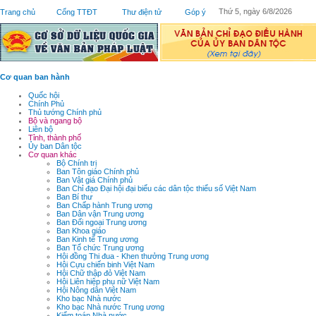
Thứ 5, ngày 6/8/2026
Trang chủ
Cổng TTĐT
Thư điện tử
Góp ý
Cơ quan ban hành
Quốc hội
Chính Phủ
Thủ tướng Chính phủ
Bộ và ngang bộ
Liên bộ
Tỉnh, thành phố
Ủy ban Dân tộc
Cơ quan khác
Bộ Chính trị
Ban Tôn giáo Chính phủ
Ban Vật giá Chính phủ
Ban Chỉ đạo Đại hội đại biểu các dân tộc thiểu số Việt Nam
Ban Bí thư
Ban Chấp hành Trung ương
Ban Dân vận Trung ương
Ban Đối ngoại Trung ương
Ban Khoa giáo
Ban Kinh tế Trung ương
Ban Tổ chức Trung ương
Hội đồng Thi đua - Khen thưởng Trung ương
Hội Cựu chiến binh Việt Nam
Hội Chữ thập đỏ Việt Nam
Hội Liên hiệp phụ nữ Việt Nam
Hội Nông dân Việt Nam
Kho bạc Nhà nước
Kho bạc Nhà nước Trung ương
Kiểm toán Nhà nước