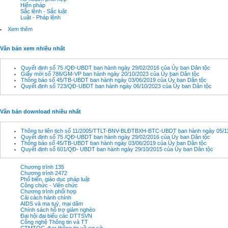
Hiến pháp
Sắc lệnh - Sắc luật
Luật - Pháp lệnh
Xem thêm
Văn bản xem nhiều nhất
Quyết định số 75 /QĐ-UBDT ban hành ngày 29/02/2016 của Ủy ban Dân tộc
Giấy mời số 786/GM-VP ban hành ngày 20/10/2023 của Ủy ban Dân tộc
Thông báo số 45/TB-UBDT ban hành ngày 03/06/2019 của Ủy ban Dân tộc
Quyết định số 723/QĐ-UBDT ban hành ngày 06/10/2023 của Ủy ban Dân tộc
Văn bản download nhiều nhất
Thông tư liên tịch số 11/2005/TTLT-BNV-BLĐTBXH-BTC-UBDT ban hành ngày 05/11
Quyết định số 75 /QĐ-UBDT ban hành ngày 29/02/2016 của Ủy ban Dân tộc
Thông báo số 45/TB-UBDT ban hành ngày 03/06/2019 của Ủy ban Dân tộc
Quyết định số 601/QĐ- UBDT ban hành ngày 29/10/2015 của Ủy ban Dân tộc
Chương trình 135
Chương trình 2472
Phổ biến, giáo dục pháp luật
Công chức - Viên chức
Chương trình phối hợp
Cải cách hành chính
AIDS và ma tuý, mại dâm
Chính sách hỗ trợ giảm nghèo
Đại hội đại biểu các DTTSVN
Công nghệ Thông tin và TT
CTMTQG đưa thông tin về cơ sở