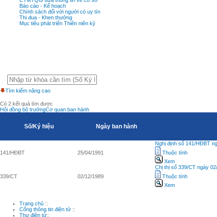
Báo cáo - Kế hoạch
Chính sách đối với người có uy tín
Thi đua - Khen thưởng
Mục tiêu phát triển Thiên niên kỷ
Tìm kiếm nâng cao
Có 2 kết quả tìm được
Hội đồng bộ trưởng
Cơ quan ban hành
Số/Ký hiệu
Ngày ban hành
Nghị định số 141/HĐBT ngà
141/HĐBT
25/04/1991
Thuộc tính
Xem
Chị thị số 339/CT ngày 0
339/CT
02/12/1989
Thuộc tính
Xem
Trang chủ
::
Cổng thông tin điện tử
::
Thư điện tử
::