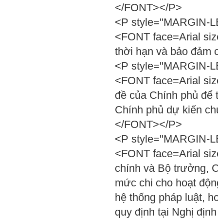
</FONT></P>
<P style="MARGIN-LEF
<FONT face=Arial siz
thời hạn và bảo đảm
<P style="MARGIN-LEF
<FONT face=Arial siz
đề của Chính phủ để t
Chính phủ dự kiến ch
</FONT></P>
<P style="MARGIN-LEF
<FONT face=Arial size
chính và Bộ trưởng,
mức chi cho hoạt động
hệ thống pháp luật, h
quy định tại Nghị định