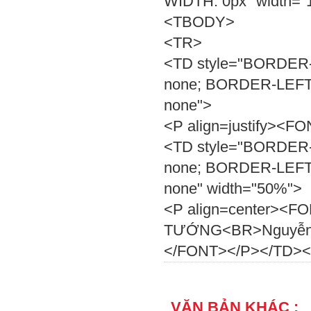
WIDTH: 0px" width="
<TBODY>
<TR>
<TD style="BORDER
none; BORDER-LEFT
none">
<P align=justify><F
<TD style="BORDER
none; BORDER-LEFT
none" width="50%">
<P align=center><F
TƯỚNG<BR>Nguyễn 
</FONT></P></TD>
VĂN BẢN KHÁC :