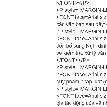
</FONT></P>
<P style="MARGIN-LEF
<FONT face=Arial si
các văn bản sau đây
<P style="MARGIN-LEF
<FONT face=Arial siz
đổi, bổ sung Nghị đị
về kiểm tra, xử lý vă
</FONT></P>
<P style="MARGIN-LEF
<FONT face=Arial siz
quy phạm pháp luật (
<P style="MARGIN-LEF
<FONT face=Arial siz
giá tác động của văn 