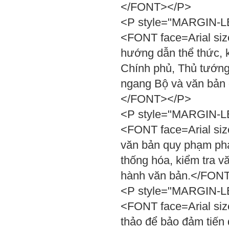
</FONT></P>
<P style="MARGIN-LEF
<FONT face=Arial size
hướng dẫn thể thức, k
Chính phủ, Thủ tướng
ngang Bộ và văn bản q
</FONT></P>
<P style="MARGIN-LEF
<FONT face=Arial siz
văn bản quy phạm pháp
thống hóa, kiểm tra v
hành văn bản.</FON
<P style="MARGIN-LEF
<FONT face=Arial siz
thảo để bảo đảm tiến 