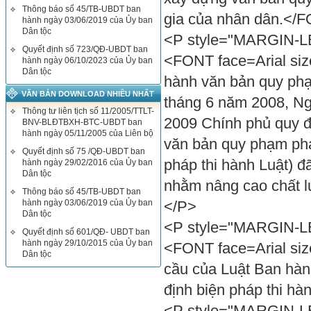
Thông báo số 45/TB-UBDT ban
gia của nhân dân.</
hành ngày 03/06/2019 của Ủy ban
Dân tộc
<P style="MARGIN-LEF
Quyết định số 723/QĐ-UBDT ban
<FONT face=Arial siz
hành ngày 06/10/2023 của Ủy ban
Dân tộc
hành văn bản quy phạ
VĂN BẢN DOWNLOAD NHIỀU NHẤT
tháng 6 năm 2008, Ng
Thông tư liên tịch số 11/2005/TTLT-
2009 Chính phủ quy đị
BNV-BLĐTBXH-BTC-UBDT ban
hành ngày 05/11/2005 của Liên bộ
văn bản quy phạm pháp
Quyết định số 75 /QĐ-UBDT ban
pháp thi hành Luật) đ
hành ngày 29/02/2016 của Ủy ban
Dân tộc
nhằm nâng cao chất 
Thông báo số 45/TB-UBDT ban
hành ngày 03/06/2019 của Ủy ban
</P>
Dân tộc
<P style="MARGIN-LEF
Quyết định số 601/QĐ- UBDT ban
hành ngày 29/10/2015 của Ủy ban
<FONT face=Arial siz
Dân tộc
cầu của Luật Ban hàn
định biện pháp thi h
<P style="MARGIN-LEF