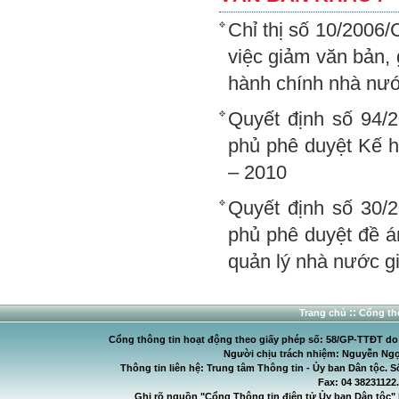
Chỉ thị số 10/2006
việc giảm văn bản, 
hành chính nhà nư
Quyết định số 94/
phủ phê duyệt Kế h
– 2010
Quyết định số 30/
phủ phê duyệt đề án
quản lý nhà nước g
::
Trang chủ
Cổng thô
Cổng thông tin hoạt động theo giấy phép số: 58/GP-TTĐT do C
Người chịu trách nhiệm: Nguyễn Ngọ
Thông tin liên hệ: Trung tâm Thông tin - Ủy ban Dân tộc. S
Fax: 04 38231122
Ghi rõ nguồn "Cổng Thông tin điện tử Ủy ban Dân tộc" 