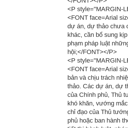
</FONT></P>
<P style="MARGIN-LEF
<FONT face=Arial siz
dự án, dự thảo chưa 
khác, cần bổ sung kịp
phạm pháp luật những
hội;</FONT></P>
<P style="MARGIN-LEF
<FONT face=Arial size
bản và chịu trách nhi
thảo. Các dự án, dự t
của Chính phủ, Thủ t
khó khăn, vướng mắc tr
chỉ đạo của Thủ tướng
phủ hoặc ban hành the