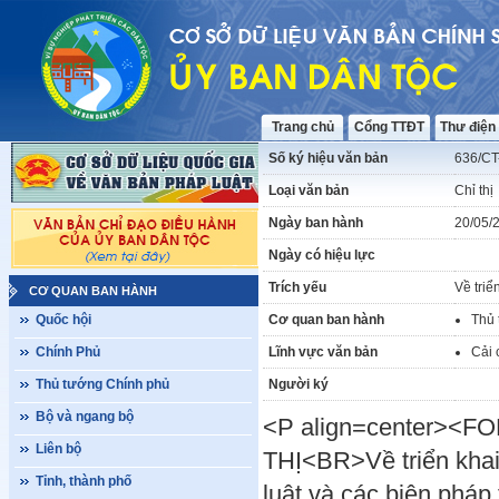
Trang chủ
Cổng TTĐT
Thư điện
Số ký hiệu văn bản
636/CT
Loại văn bản
Chỉ thị
Ngày ban hành
20/05/
Ngày có hiệu lực
Trích yếu
Về triể
CƠ QUAN BAN HÀNH
Quốc hội
Cơ quan ban hành
Thủ 
Chính Phủ
Lĩnh vực văn bản
Cải 
Thủ tướng Chính phủ
Người ký
Bộ và ngang bộ
<P align=center><F
Liên bộ
THỊ<BR>Về triển khai
Tỉnh, thành phố
luật và các biện pháp