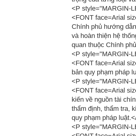
<P style="MARGIN-LEF
<FONT face=Arial siz
Chính phủ hướng dẫn 
và hoàn thiện hệ thốn
quan thuộc Chính ph
<P style="MARGIN-LEF
<FONT face=Arial siz
bản quy phạm pháp lu
<P style="MARGIN-LEF
<FONT face=Arial siz
kiến về nguồn tài chí
thẩm định, thẩm tra, k
quy phạm pháp luật.
<P style="MARGIN-LEF
<FONT face=Arial siz