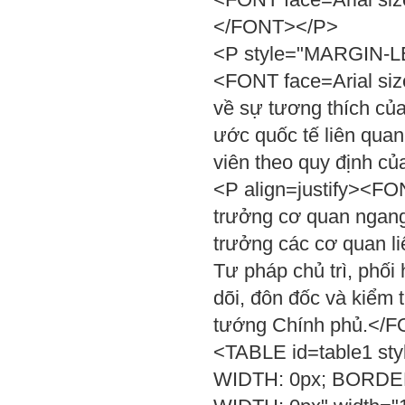
</FONT></P>
<P style="MARGIN-LEF
<FONT face=Arial siz
về sự tương thích củ
ước quốc tế liên qua
viên theo quy định c
<P align=justify><FO
trưởng cơ quan ngang
trưởng các cơ quan li
Tư pháp chủ trì, phối
dõi, đôn đốc và kiểm t
tướng Chính phủ.</
<TABLE id=table1 s
WIDTH: 0px; BORD