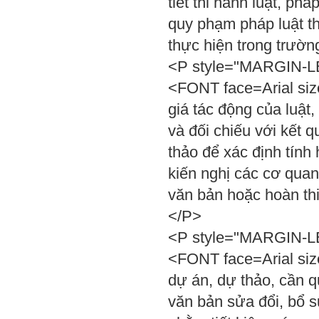
tiết thi hành luật, ph
quy phạm pháp luật t
thực hiện trong trư
<P style="MARGIN-LEF
<FONT face=Arial siz
giá tác động của luật,
và đối chiếu với kết 
thảo để xác định tính 
kiến nghị các cơ qua
văn bản hoặc hoàn th
</P>
<P style="MARGIN-LEF
<FONT face=Arial siz
dự án, dự thảo, cần q
văn bản sửa đổi, bổ s