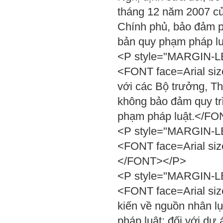
tháng 12 năm 2007 củ
Chính phủ, bảo đảm p
bản quy phạm pháp l
<P style="MARGIN-LEF
<FONT face=Arial size
với các Bộ trưởng, T
không bảo đảm quy trì
phạm pháp luật.</F
<P style="MARGIN-LEF
<FONT face=Arial siz
</FONT></P>
<P style="MARGIN-LEF
<FONT face=Arial siz
kiến về nguồn nhân l
pháp luật; đối với dự