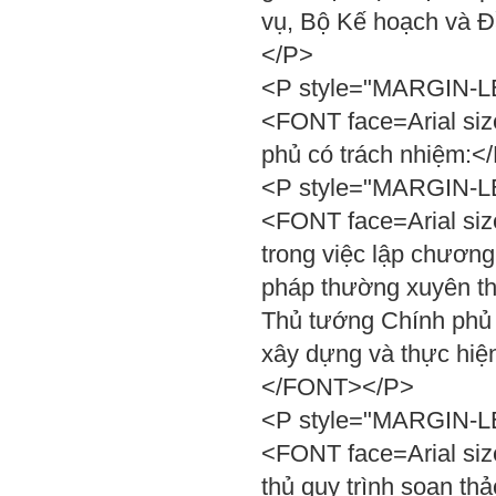
vụ, Bộ Kế hoạch và Đ
</P>
<P style="MARGIN-LEF
<FONT face=Arial si
phủ có trách nhiệm:
<P style="MARGIN-LEF
<FONT face=Arial size
trong việc lập chương
pháp thường xuyên the
Thủ tướng Chính phủ 
xây dựng và thực hiệ
</FONT></P>
<P style="MARGIN-LEF
<FONT face=Arial siz
thủ quy trình soạn th