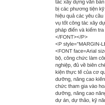
tác xây dựng văn bản
bị các phương tiện kỹ
hiệu quả các yêu cầu 
vụ tốt công tác xây dự
pháp điển và kiểm tr
</FONT></P>
<P style="MARGIN-LEF
<FONT face=Arial siz
bộ, công chức làm cô
nghiệp, đủ về biên c
kiện thực tế của cơ q
dưỡng, nâng cao kiến 
chức tham gia vào hoạ
dưỡng, nâng cao năng 
dự án, dự thảo, kỹ n