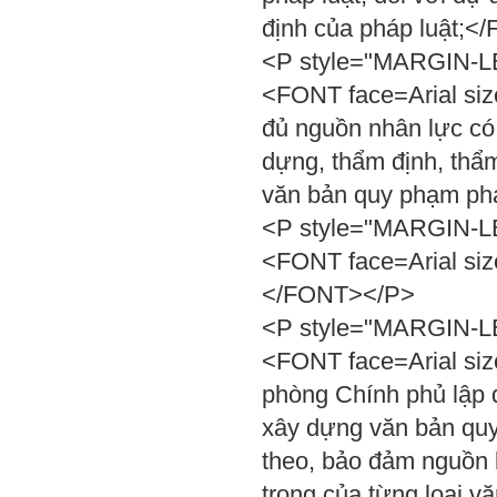
định của pháp luật;
<P style="MARGIN-LEF
<FONT face=Arial size
đủ nguồn nhân lực có
dựng, thẩm định, thẩm 
văn bản quy phạm ph
<P style="MARGIN-LEF
<FONT face=Arial siz
</FONT></P>
<P style="MARGIN-LEF
<FONT face=Arial siz
phòng Chính phủ lập 
xây dựng văn bản quy
theo, bảo đảm nguồn 
trọng của từng loại 