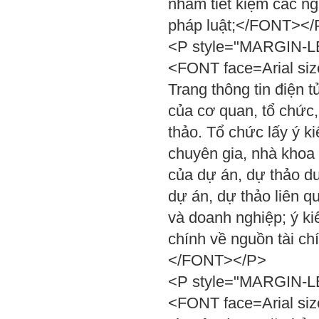
nhằm tiết kiệm các ng
pháp luật;</FONT></
<P style="MARGIN-LEF
<FONT face=Arial siz
Trang thông tin điện 
của cơ quan, tổ chức,
thảo. Tổ chức lấy ý k
chuyên gia, nhà khoa 
của dự án, dự thảo dư
dự án, dự thảo liên q
và doanh nghiệp; ý ki
chính về nguồn tài ch
</FONT></P>
<P style="MARGIN-LEF
<FONT face=Arial siz