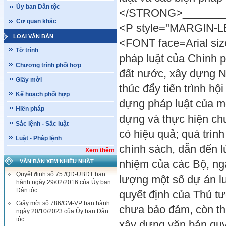
Ủy ban Dân tộc
</STRONG>________
Cơ quan khác
<P style="MARGIN-LEF
LOẠI VĂN BẢN
<FONT face=Arial si
Tờ trình
pháp luật của Chính p
Chương trình phối hợp
đất nước, xây dựng N
Giấy mời
thúc đẩy tiến trình hộ
Kế hoạch phối hợp
dựng pháp luật của m
Hiến pháp
dựng và thực hiện chư
Sắc lệnh - Sắc luật
có hiệu quả; quá trìn
Luật - Pháp lệnh
chính sách, dẫn đến l
Xem thêm
nhiệm của các Bộ, ngà
VĂN BẢN XEM NHIỀU NHẤT
Quyết định số 75 /QĐ-UBDT ban
lượng một số dự án lu
hành ngày 29/02/2016 của Ủy ban
Dân tộc
quyết định của Thủ tư
Giấy mời số 786/GM-VP ban hành
chưa bảo đảm, còn thi
ngày 20/10/2023 của Ủy ban Dân
tộc
xây dựng văn bản quy