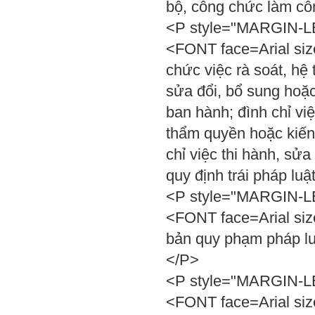
bộ, công chức làm c
<P style="MARGIN-LEF
<FONT face=Arial siz
chức việc rà soát, hệ
sửa đổi, bổ sung hoặ
ban hành; đình chỉ việ
thẩm quyền hoặc kiến
chỉ việc thi hành, sửa
quy định trái pháp lu
<P style="MARGIN-LEF
<FONT face=Arial si
bản quy phạm pháp lu
</P>
<P style="MARGIN-LEF
<FONT face=Arial siz