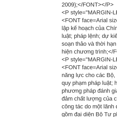
2009);</FONT></P>
<P style="MARGIN-LEF
<FONT face=Arial siz
lập kế hoạch của Chí
luật; pháp lệnh; dự k
soạn thảo và thời hạn 
hiện chương trình;<
<P style="MARGIN-LEF
<FONT face=Arial siz
năng lực cho các Bộ, 
quy phạm pháp luật; h
phương pháp đánh giá
đảm chất lượng của c
công tác do một lãnh
gồm đại diện Bộ Tư p