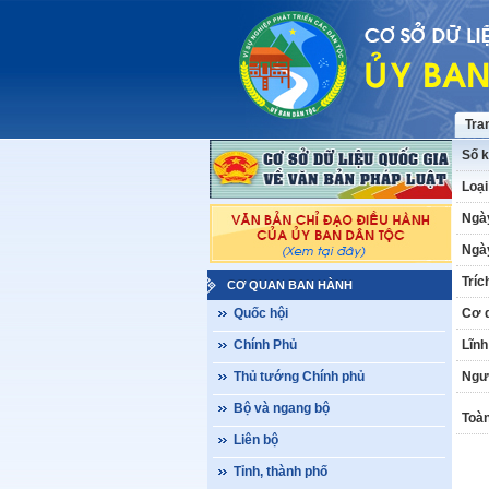
Tra
Số k
Loại
Ngà
Ngày
Tríc
CƠ QUAN BAN HÀNH
Quốc hội
Cơ 
Chính Phủ
Lĩnh
Thủ tướng Chính phủ
Ngư
Bộ và ngang bộ
Toàn
Liên bộ
Tỉnh, thành phố