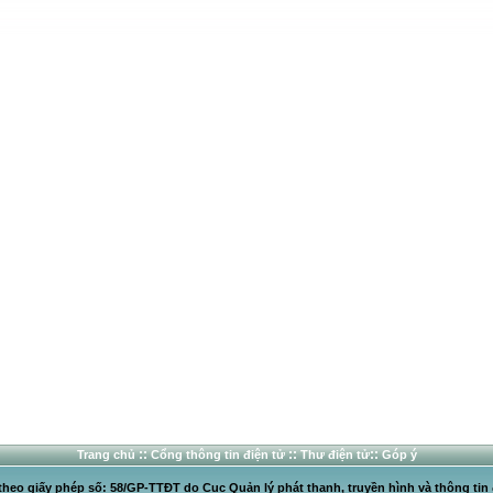
::
::
::
Trang chủ
Cổng thông tin điện tử
Thư điện tử
Góp ý
heo giấy phép số: 58/GP-TTĐT do Cục Quản lý phát thanh, truyền hình và thông tin 