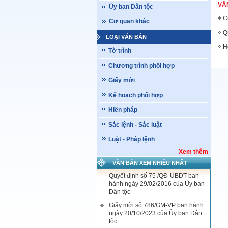
VĂ
Ủy ban Dân tộc
C
Cơ quan khác
Q
LOẠI VĂN BẢN
H
Tờ trình
Chương trình phối hợp
Giấy mời
Kế hoạch phối hợp
Hiến pháp
Sắc lệnh - Sắc luật
Luật - Pháp lệnh
Xem thêm
VĂN BẢN XEM NHIỀU NHẤT
Quyết định số 75 /QĐ-UBDT ban
hành ngày 29/02/2016 của Ủy ban
Dân tộc
Giấy mời số 786/GM-VP ban hành
ngày 20/10/2023 của Ủy ban Dân
tộc