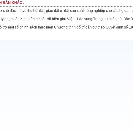
N BẢN KHÁC :
ơ chế đặc thù về thu hồi đất; giao đất ở, đất sản xuất nông nghiệp cho các hộ dân
uy hoạch ổn định dân cư các xã biên giới Việt – Lào vùng Trung du miền núi Bắc
ỗ trợ một số chính sách thực hiện Chương trinh bố trí dân cư theo Quyết định số