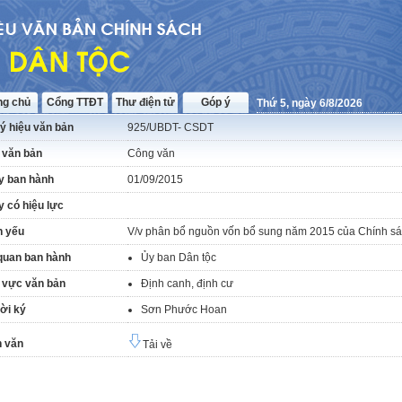
ng chủ
Cổng TTĐT
Thư điện tử
Góp ý
Thứ 5, ngày 6/8/2026
ý hiệu văn bản
925/UBDT- CSDT
 văn bản
Công văn
y ban hành
01/09/2015
 có hiệu lực
h yếu
V/v phân bổ nguồn vốn bổ sung năm 2015 của Chính s
quan ban hành
Ủy ban Dân tộc
 vực văn bản
Định canh, định cư
ời ký
Sơn Phước Hoan
 văn
Tải về