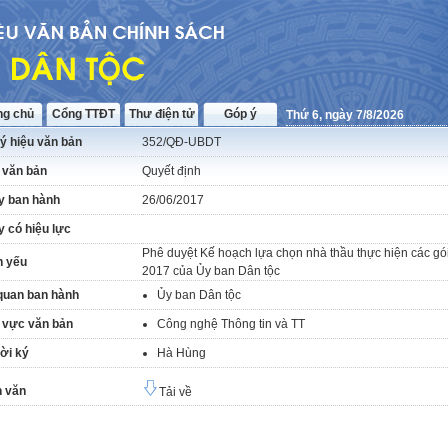
ng chủ
Cổng TTĐT
Thư điện tử
Góp ý
Thứ 6, ngày 7/8/2026
ý hiệu văn bản
352/QĐ-UBDT
 văn bản
Quyết định
y ban hành
26/06/2017
 có hiệu lực
Phê duyệt Kế hoạch lựa chọn nhà thầu thực hiện các gó
h yếu
2017 của Ủy ban Dân tộc
quan ban hành
Ủy ban Dân tộc
 vực văn bản
Công nghệ Thông tin và TT
ời ký
Hà Hùng
 văn
Tải về