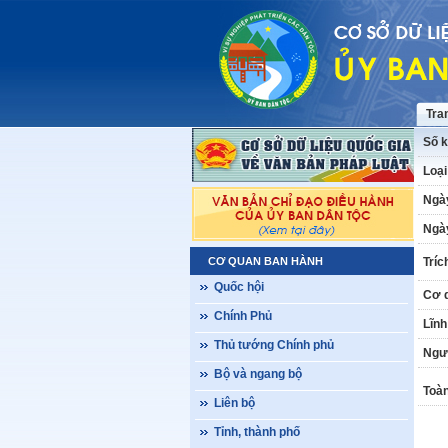
Tra
Số k
Loại
Ngà
Ngày
CƠ QUAN BAN HÀNH
Tríc
Quốc hội
Cơ 
Chính Phủ
Lĩnh
Thủ tướng Chính phủ
Ngư
Bộ và ngang bộ
Toàn
Liên bộ
Tỉnh, thành phố