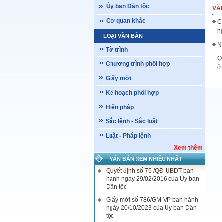
Ủy ban Dân tộc
VĂ
Cơ quan khác
C
n
LOẠI VĂN BẢN
N
Tờ trình
Q
Chương trình phối hợp
ở
Giấy mời
Kế hoạch phối hợp
Hiến pháp
Sắc lệnh - Sắc luật
Luật - Pháp lệnh
Xem thêm
VĂN BẢN XEM NHIỀU NHẤT
Quyết định số 75 /QĐ-UBDT ban
hành ngày 29/02/2016 của Ủy ban
Dân tộc
Giấy mời số 786/GM-VP ban hành
ngày 20/10/2023 của Ủy ban Dân
tộc