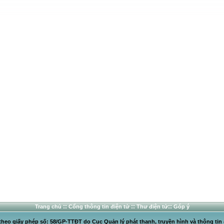
::
::
::
Trang chủ
Cổng thông tin điện tử
Thư điện tử
Góp ý
heo giấy phép số: 58/GP-TTĐT do Cục Quản lý phát thanh, truyền hình và thông tin 