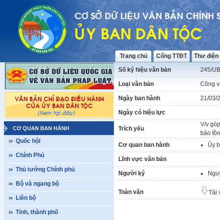
Trang chủ
Cổng TTĐT
Thư điện
Số ký hiệu văn bản
245/U
Loại văn bản
Công v
Ngày ban hành
21/03/
Ngày có hiệu lực
V/v góp
CƠ QUAN BAN HÀNH
Trích yếu
bảo tồ
Quốc hội
Cơ quan ban hành
Ủy b
Chính Phủ
Lĩnh vực văn bản
Thủ tướng Chính phủ
Người ký
Ngu
Bộ và ngang bộ
Toàn văn
Tải 
Liên bộ
Tỉnh, thành phố