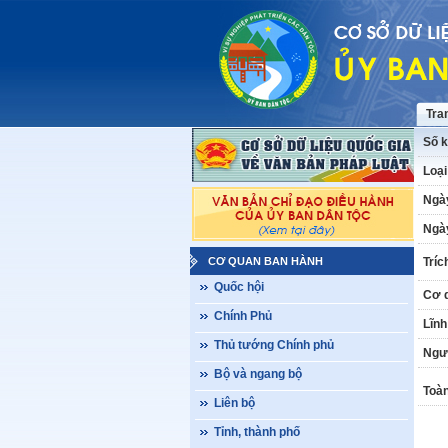
Tra
Số k
Loại
Ngà
Ngày
CƠ QUAN BAN HÀNH
Tríc
Quốc hội
Cơ 
Chính Phủ
Lĩnh
Thủ tướng Chính phủ
Ngư
Bộ và ngang bộ
Toàn
Liên bộ
Tỉnh, thành phố