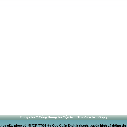
::
::
::
Trang chủ
Cổng thông tin điện tử
Thư điện tử
Góp ý
heo giấy phép số: 58/GP-TTĐT do Cục Quản lý phát thanh, truyền hình và thông tin 