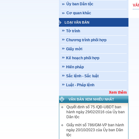
Ủy ban Dân tộc
VĂ
Cơ quan khác
LOẠI VĂN BẢN
Tờ trình
Chương trình phối hợp
Giấy mời
Kế hoạch phối hợp
Hiến pháp
Sắc lệnh - Sắc luật
Luật - Pháp lệnh
Xem thêm
VĂN BẢN XEM NHIỀU NHẤT
Quyết định số 75 /QĐ-UBDT ban
hành ngày 29/02/2016 của Ủy ban
Dân tộc
Giấy mời số 786/GM-VP ban hành
ngày 20/10/2023 của Ủy ban Dân
tộc