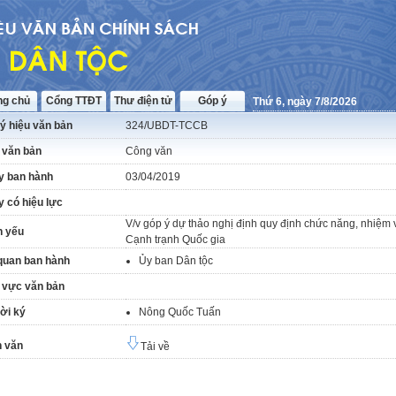
ng chủ
Cổng TTĐT
Thư điện tử
Góp ý
Thứ 6, ngày 7/8/2026
ý hiệu văn bản
324/UBDT-TCCB
 văn bản
Công văn
y ban hành
03/04/2019
 có hiệu lực
V/v góp ý dự thảo nghị định quy định chức năng, nhiệm 
h yếu
Cạnh trạnh Quốc gia
quan ban hành
Ủy ban Dân tộc
 vực văn bản
ời ký
Nông Quốc Tuấn
 văn
Tải về