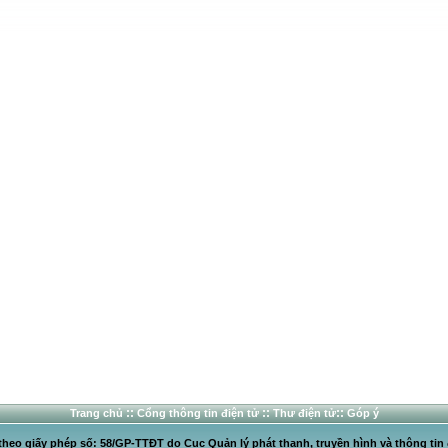
::
::
::
Trang chủ
Cổng thông tin điện tử
Thư điện tử
Góp ý
heo giấy phép số: 58/GP-TTĐT do Cục Quản lý phát thanh, truyền hình và thông tin 