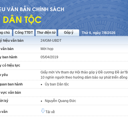
ng chủ
Cổng TTĐT
Thư điện tử
Góp ý
Thứ 6, ngày 7/8/2026
ý hiệu văn bản
24/GM-UBDT
 văn bản
Mời họp
y ban hành
05/04/2019
 có hiệu lực
Giấy mời V/v tham dự Hội thảo góp ý Đề cương Đề án"Bảo
h yếu
10 nghìn người theo hướng đảm bảo sự phát triển đồng 
quan ban hành
Ủy ban Dân tộc
 vực văn bản
ời ký
Nguyễn Quang Đức
 văn
Tải về