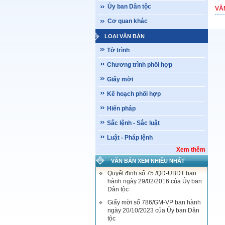
Ủy ban Dân tộc
VĂ
Cơ quan khác
LOẠI VĂN BẢN
Tờ trình
Chương trình phối hợp
Giấy mời
Kế hoạch phối hợp
Hiến pháp
Sắc lệnh - Sắc luật
Luật - Pháp lệnh
Xem thêm
VĂN BẢN XEM NHIỀU NHẤT
Quyết định số 75 /QĐ-UBDT ban
hành ngày 29/02/2016 của Ủy ban
Dân tộc
Giấy mời số 786/GM-VP ban hành
ngày 20/10/2023 của Ủy ban Dân
tộc