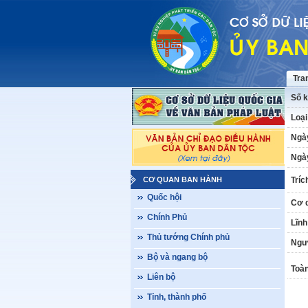
Tra
Số k
Loại
Ngà
Ngày
CƠ QUAN BAN HÀNH
Tríc
Quốc hội
Cơ 
Chính Phủ
Lĩnh
Thủ tướng Chính phủ
Ngư
Bộ và ngang bộ
Toàn
Liên bộ
Tỉnh, thành phố