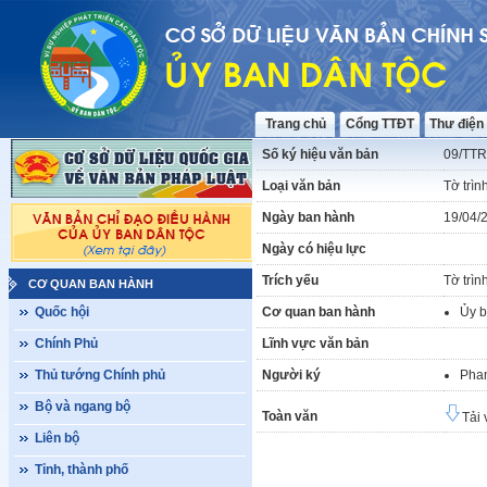
Trang chủ
Cổng TTĐT
Thư điện
Số ký hiệu văn bản
09/TT
Loại văn bản
Tờ trìn
Ngày ban hành
19/04/
Ngày có hiệu lực
Trích yếu
Tờ trìn
CƠ QUAN BAN HÀNH
Quốc hội
Cơ quan ban hành
Ủy b
Chính Phủ
Lĩnh vực văn bản
Thủ tướng Chính phủ
Người ký
Pha
Bộ và ngang bộ
Toàn văn
Tải 
Liên bộ
Tỉnh, thành phố