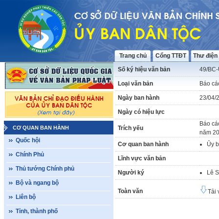
Trang chủ
Cổng TTĐT
Thư điện
Số ký hiệu văn bản
49/BC
Loại văn bản
Báo cá
Ngày ban hành
23/04/
Ngày có hiệu lực
Báo cáo
CƠ QUAN BAN HÀNH
Trích yếu
năm 2
Quốc hội
Cơ quan ban hành
Ủy b
Chính Phủ
Lĩnh vực văn bản
Thủ tướng Chính phủ
Người ký
Lê S
Bộ và ngang bộ
Toàn văn
Tải 
Liên bộ
Tỉnh, thành phố