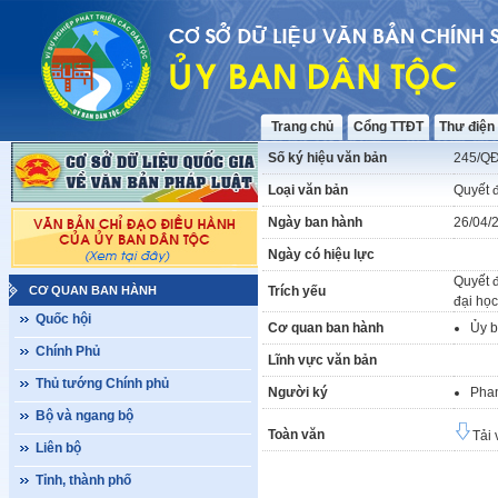
Trang chủ
Cổng TTĐT
Thư điện
Số ký hiệu văn bản
245/Q
Loại văn bản
Quyết 
Ngày ban hành
26/04/
Ngày có hiệu lực
Quyết 
CƠ QUAN BAN HÀNH
Trích yếu
đại học
Quốc hội
Cơ quan ban hành
Ủy b
Chính Phủ
Lĩnh vực văn bản
Thủ tướng Chính phủ
Người ký
Pha
Bộ và ngang bộ
Toàn văn
Tải 
Liên bộ
Tỉnh, thành phố