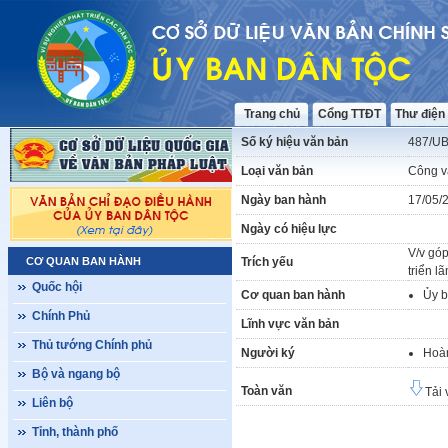
Trang chủ
Cổng TTĐT
Thư điện
Số ký hiệu văn bản
487/UB
Loại văn bản
Công v
Ngày ban hành
17/05/
Ngày có hiệu lực
V/v góp
CƠ QUAN BAN HÀNH
Trích yếu
triển l
Quốc hội
Cơ quan ban hành
Ủy b
Chính Phủ
Lĩnh vực văn bản
Thủ tướng Chính phủ
Người ký
Hoà
Bộ và ngang bộ
Toàn văn
Tải 
Liên bộ
Tỉnh, thành phố