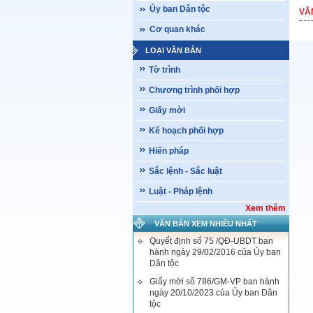
Ủy ban Dân tộc
VĂ
Cơ quan khác
LOẠI VĂN BẢN
Tờ trình
Chương trình phối hợp
Giấy mời
Kế hoạch phối hợp
Hiến pháp
Sắc lệnh - Sắc luật
Luật - Pháp lệnh
Xem thêm
VĂN BẢN XEM NHIỀU NHẤT
Quyết định số 75 /QĐ-UBDT ban
hành ngày 29/02/2016 của Ủy ban
Dân tộc
Giấy mời số 786/GM-VP ban hành
ngày 20/10/2023 của Ủy ban Dân
tộc