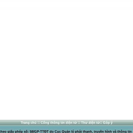
::
::
::
Trang chủ
Cổng thông tin điện tử
Thư điện tử
Góp ý
heo giấy phép số: 58/GP-TTĐT do Cục Quản lý phát thanh, truyền hình và thông tin 