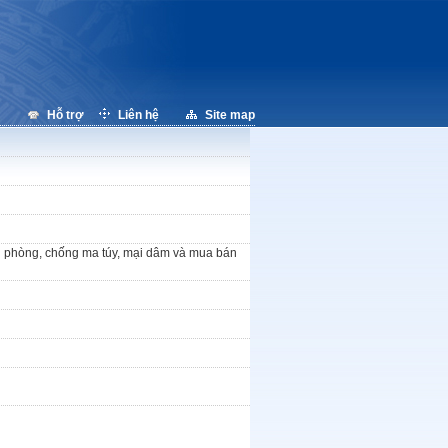
Hỗ trợ
Liên hệ
Site map
yền phòng, chống ma túy, mại dâm và mua bán