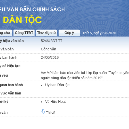
ng chủ
Cổng TTĐT
Thư điện tử
Góp ý
Thứ 5, ngày 6/8/2026
ý hiệu văn bản
524/UBDT-TT
 văn bản
Công văn
y ban hành
24/05/2019
 có hiệu lực
V/v Mời làm báo cáo viên tại Lớp tập huấn “Tuyên tru
h yếu
người vùng dân tộc thiểu số năm 2019”
quan ban hành
Ủy ban Dân tộc
 vực văn bản
ời ký
Vũ Hữu Hoạt
 văn
Tải về