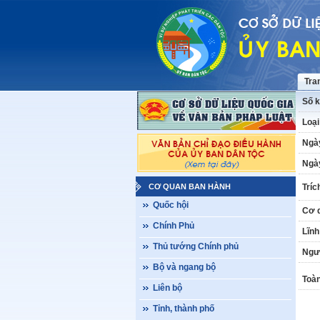
Tra
Số k
Loại
Ngà
Ngày
CƠ QUAN BAN HÀNH
Tríc
Quốc hội
Cơ 
Chính Phủ
Lĩnh
Thủ tướng Chính phủ
Ngư
Bộ và ngang bộ
Toàn
Liên bộ
Tỉnh, thành phố