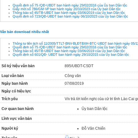
Quyết định số 75 /QĐ-UBDT ban hành ngày 29/02/2016 của Ủy ban Dân tộc
Giấy mời số 786/GM-VP ban hành ngày 20/10/2023 của Ủy ban Dân tộc
Thông báo số 45/TB-UBDT ban hành ngày 03/06/2019 của Ủy ban Dân tộc
Quyết định số 723/QĐ-UBDT ban hành ngày 06/10/2023 của Ủy ban Dân tộc
Văn bản download nhiều nhất
Thông tư liên tịch số 11/2005/TTLT-BNV-BLĐTBXH-BTC-UBDT ban hành ngày 05/11
Quyết định số 75 /QĐ-UBDT ban hành ngày 29/02/2016 của Ủy ban Dân tộc
Thông báo số 45/TB-UBDT ban hành ngày 03/06/2019 của Ủy ban Dân tộc
Quyết định số 601/QĐ- UBDT ban hành ngày 29/10/2015 của Ủy ban Dân tộc
Số ký hiệu văn bản
895/UBDT-CSDT
Loại văn bản
Công văn
Ngày ban hành
07/08/2019
Ngày có hiệu lực
Trích yếu
V/v trả lời kiến nghị của cử tri tỉnh Lào Cai
Cơ quan ban hành
Ủy ban Dân tộc
Lĩnh vực văn bản
Người ký
Đỗ Văn Chiến