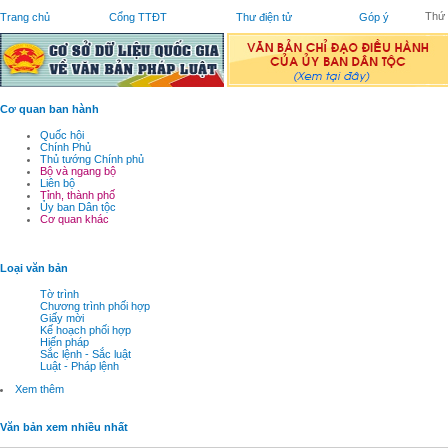
Thứ 
Trang chủ
Cổng TTĐT
Thư điện tử
Góp ý
Cơ quan ban hành
Quốc hội
Chính Phủ
Thủ tướng Chính phủ
Bộ và ngang bộ
Liên bộ
Tỉnh, thành phố
Ủy ban Dân tộc
Cơ quan khác
Loại văn bản
Tờ trình
Chương trình phối hợp
Giấy mời
Kế hoạch phối hợp
Hiến pháp
Sắc lệnh - Sắc luật
Luật - Pháp lệnh
Xem thêm
Văn bản xem nhiều nhất