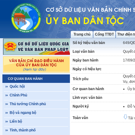
Trang chủ
Cổng TTĐT
Thư điện 
Số ký hiệu văn bản
649/Q
Loại văn bản
Quyết 
Ngày ban hành
17/09/
Ngày có hiệu lực
Quyết đ
CƠ QUAN BAN HÀNH
Trích yếu
Vụ, đơ
Quốc hội
Cơ quan ban hành
Ủy b
Chính Phủ
Lĩnh vực văn bản
Thủ tướng Chính phủ
Người ký
Đỗ 
Bộ và ngang bộ
Toàn văn
Tải 
Liên bộ
Tỉnh, thành phố