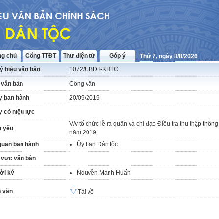
ng chủ
Cổng TTĐT
Thư điện tử
Góp ý
Thứ 7, ngày 8/8/2026
ý hiệu văn bản
1072/UBDT-KHTC
 văn bản
Công văn
y ban hành
20/09/2019
 có hiệu lực
V/v tổ chức lễ ra quân và chỉ đạo Điều tra thu thập thông
h yếu
năm 2019
quan ban hành
Ủy ban Dân tộc
 vực văn bản
ời ký
Nguyễn Mạnh Huấn
 văn
Tải về