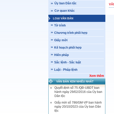
Ủy ban Dân tộc
VĂ
Cơ quan khác
LOẠI VĂN BẢN
Tờ trình
Chương trình phối hợp
Giấy mời
Kế hoạch phối hợp
Hiến pháp
Sắc lệnh - Sắc luật
Luật - Pháp lệnh
Xem thêm
VĂN BẢN XEM NHIỀU NHẤT
Quyết định số 75 /QĐ-UBDT ban
hành ngày 29/02/2016 của Ủy ban
Dân tộc
Giấy mời số 786/GM-VP ban hành
ngày 20/10/2023 của Ủy ban Dân
tộc