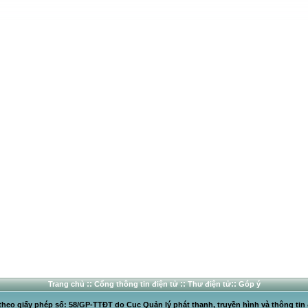
::
::
::
Trang chủ
Cổng thông tin điện tử
Thư điện tử
Góp ý
heo giấy phép số: 58/GP-TTĐT do Cục Quản lý phát thanh, truyền hình và thông tin 