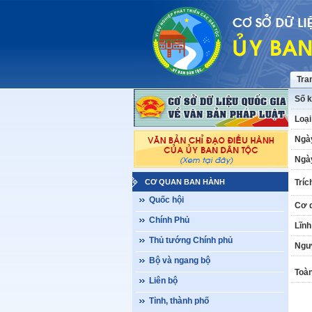
Tra
Số k
Loại
Ngà
Ngày
CƠ QUAN BAN HÀNH
Tríc
Quốc hội
Cơ 
Chính Phủ
Lĩnh
Thủ tướng Chính phủ
Ngư
Bộ và ngang bộ
Toàn
Liên bộ
Tỉnh, thành phố