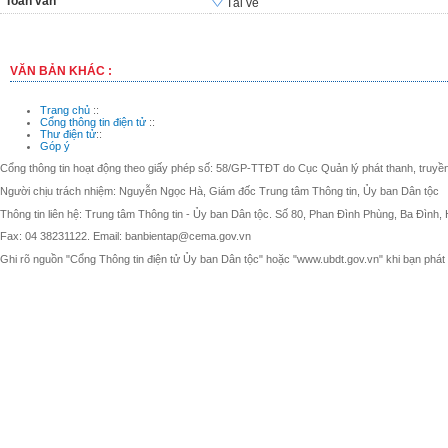
Toàn văn
Tải về
VĂN BẢN KHÁC :
Trang chủ
::
Cổng thông tin điện tử
::
Thư điện tử
::
Góp ý
Cổng thông tin hoạt động theo giấy phép số: 58/GP-TTĐT do Cục Quản lý phát thanh, truyền 
Người chịu trách nhiệm: Nguyễn Ngọc Hà, Giám đốc Trung tâm Thông tin, Ủy ban Dân tộc
Thông tin liên hệ: Trung tâm Thông tin - Ủy ban Dân tộc. Số 80, Phan Đình Phùng, Ba Đình, 
Fax: 04 38231122. Email: banbientap@cema.gov.vn
Ghi rõ nguồn "Cổng Thông tin điện tử Ủy ban Dân tộc" hoặc "www.ubdt.gov.vn" khi bạn phát h