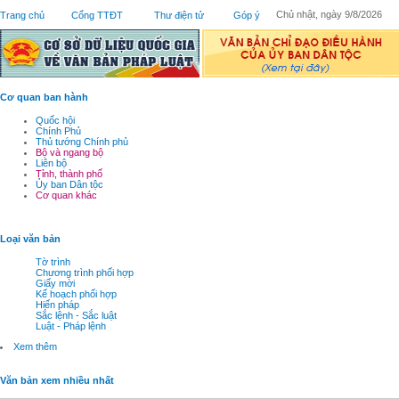
Chủ nhật, ngày 9/8/2026
Trang chủ
Cổng TTĐT
Thư điện tử
Góp ý
Cơ quan ban hành
Quốc hội
Chính Phủ
Thủ tướng Chính phủ
Bộ và ngang bộ
Liên bộ
Tỉnh, thành phố
Ủy ban Dân tộc
Cơ quan khác
Loại văn bản
Tờ trình
Chương trình phối hợp
Giấy mời
Kế hoạch phối hợp
Hiến pháp
Sắc lệnh - Sắc luật
Luật - Pháp lệnh
Xem thêm
Văn bản xem nhiều nhất