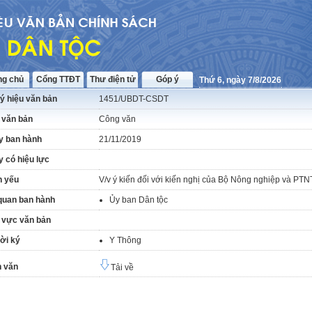
ng chủ
Cổng TTĐT
Thư điện tử
Góp ý
Thứ 6, ngày 7/8/2026
ý hiệu văn bản
1451/UBDT-CSDT
 văn bản
Công văn
y ban hành
21/11/2019
 có hiệu lực
h yếu
V/v ý kiến đối với kiến nghị của Bộ Nông nghiệp và PTN
quan ban hành
Ủy ban Dân tộc
 vực văn bản
ời ký
Y Thông
 văn
Tải về