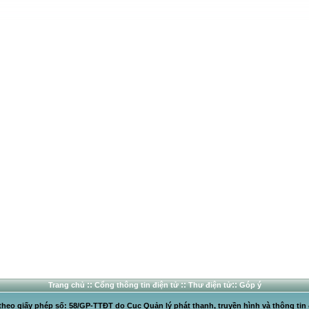
::
::
::
Trang chủ
Cổng thông tin điện tử
Thư điện tử
Góp ý
heo giấy phép số: 58/GP-TTĐT do Cục Quản lý phát thanh, truyền hình và thông tin 