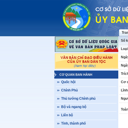
Tra
Số k
Loại
Ngà
Ngày
Tríc
CƠ QUAN BAN HÀNH
Quốc hội
Cơ 
Chính Phủ
Lĩnh
Thủ tướng Chính phủ
Ngư
Bộ và ngang bộ
Toàn
Liên bộ
Tỉnh, thành phố