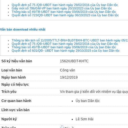
Quyết định số 75 /QĐ-UBDT ban hành ngày 29/02/2016 của Ủy ban Dân tộc
Giấy mời số 786/GM-VP ban hành ngày 20/10/2023 của Ủy ban Dân tộc
Thông báo số 45/TB-UBDT ban hành ngày 03/06/2019 của Ủy ban Dân tộc
Quyết định số 723/QĐ-UBDT ban hành ngày 06/10/2023 của Ủy ban Dân tộc
Văn bản download nhiều nhất
Thông tư liên tịch số 11/2005/TTLT-BNV-BLĐTBXH-BTC-UBDT ban hành ngày 05/11
Quyết định số 75 /QĐ-UBDT ban hành ngày 29/02/2016 của Ủy ban Dân tộc
Thông báo số 45/TB-UBDT ban hành ngày 03/06/2019 của Ủy ban Dân tộc
Quyết định số 601/QĐ- UBDT ban hành ngày 29/10/2015 của Ủy ban Dân tộc
Số ký hiệu văn bản
1562/UBDT-KHTC
Loại văn bản
Công văn
Ngày ban hành
19/12/2019
Ngày có hiệu lực
Trích yếu
V/v tham gia ý kiến đối với nhiệm vụ lập q
Cơ quan ban hành
Ủy ban Dân tộc
Lĩnh vực văn bản
Người ký
Lê Sơn Hải