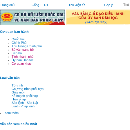
Thứ 
Trang chủ
Cổng TTĐT
Thư điện tử
Góp ý
Cơ quan ban hành
Quốc hội
Chính Phủ
Thủ tướng Chính phủ
Bộ và ngang bộ
Liên bộ
Tỉnh, thành phố
Ủy ban Dân tộc
Cơ quan khác
Loại văn bản
Tờ trình
Chương trình phối hợp
Giấy mời
Kế hoạch phối hợp
Hiến pháp
Sắc lệnh - Sắc luật
Luật - Pháp lệnh
Xem thêm
Văn bản xem nhiều nhất