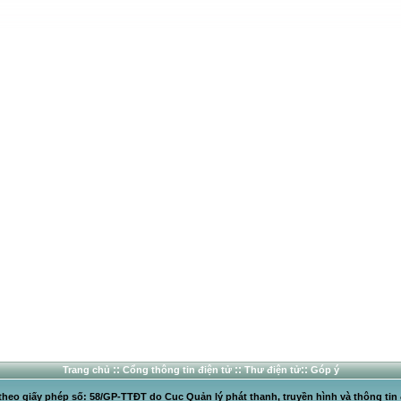
::
::
::
Trang chủ
Cổng thông tin điện tử
Thư điện tử
Góp ý
heo giấy phép số: 58/GP-TTĐT do Cục Quản lý phát thanh, truyền hình và thông tin 