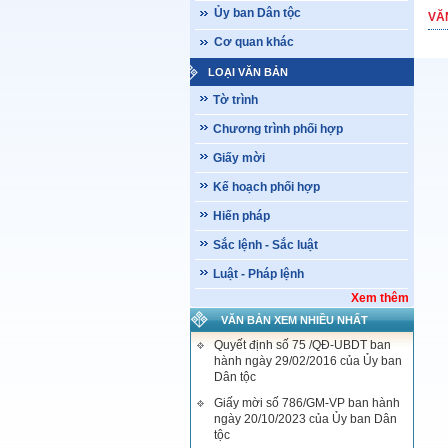
Ủy ban Dân tộc
VĂ
Cơ quan khác
LOẠI VĂN BẢN
Tờ trình
Chương trình phối hợp
Giấy mời
Kế hoạch phối hợp
Hiến pháp
Sắc lệnh - Sắc luật
Luật - Pháp lệnh
Xem thêm
VĂN BẢN XEM NHIỀU NHẤT
Quyết định số 75 /QĐ-UBDT ban
hành ngày 29/02/2016 của Ủy ban
Dân tộc
Giấy mời số 786/GM-VP ban hành
ngày 20/10/2023 của Ủy ban Dân
tộc