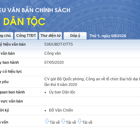
ng chủ
Cổng TTĐT
Thư điện tử
Góp ý
Thứ 5, ngày 6/8/2026
ý hiệu văn bản
536/UBDT-DTTS
 văn bản
Công văn
y ban hành
07/05/2020
 có hiệu lực
CV gửi Bộ Quốc phòng, Công an về tổ chức Đại hội đại b
h yếu
lần thứ II năm 2020
quan ban hành
Ủy ban Dân tộc
 vực văn bản
ời ký
Đỗ Văn Chiến
 văn
Tải về
Tải về
Tải về