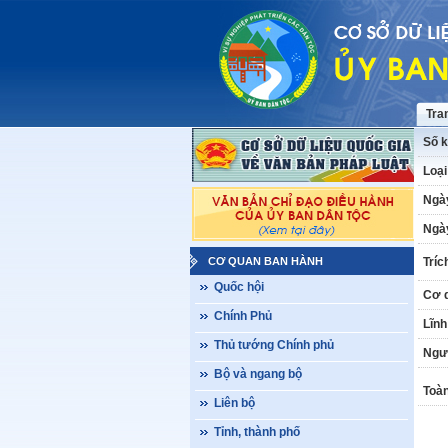
Tra
Số k
Loại
Ngà
Ngày
CƠ QUAN BAN HÀNH
Tríc
Quốc hội
Cơ 
Chính Phủ
Lĩnh
Thủ tướng Chính phủ
Ngư
Bộ và ngang bộ
Toàn
Liên bộ
Tỉnh, thành phố