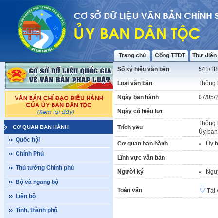
Trang chủ
Cổng TTĐT
Thư điện
Số ký hiệu văn bản
541/T
Loại văn bản
Thông 
Ngày ban hành
07/05/
Ngày có hiệu lực
Thông b
CƠ QUAN BAN HÀNH
Trích yếu
Ủy ban
Quốc hội
Cơ quan ban hành
Ủy b
Chính Phủ
Lĩnh vực văn bản
Thủ tướng Chính phủ
Người ký
Ngu
Bộ và ngang bộ
Toàn văn
Tải 
Liên bộ
Tỉnh, thành phố