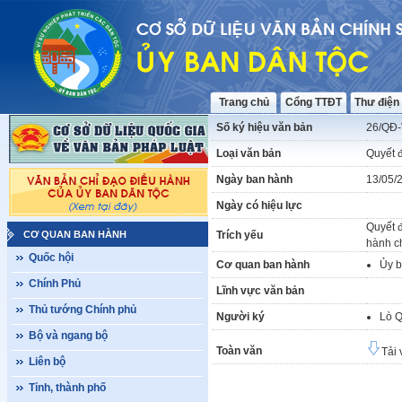
Trang chủ
Cổng TTĐT
Thư điện
Số ký hiệu văn bản
26/QĐ
Loại văn bản
Quyết 
Ngày ban hành
13/05/
Ngày có hiệu lực
Quyết đ
CƠ QUAN BAN HÀNH
Trích yếu
hành c
Quốc hội
Cơ quan ban hành
Ủy b
Chính Phủ
Lĩnh vực văn bản
Thủ tướng Chính phủ
Người ký
Lò 
Bộ và ngang bộ
Toàn văn
Tải 
Liên bộ
Tỉnh, thành phố