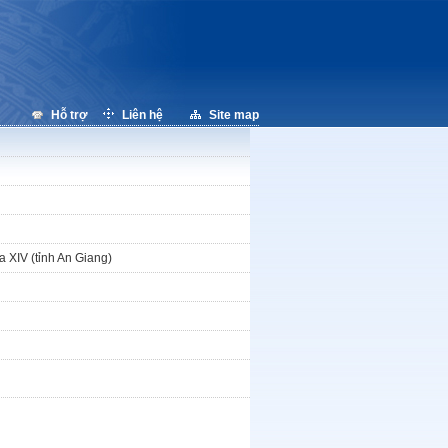
Hỗ trợ
Liên hệ
Site map
óa XIV (tỉnh An Giang)