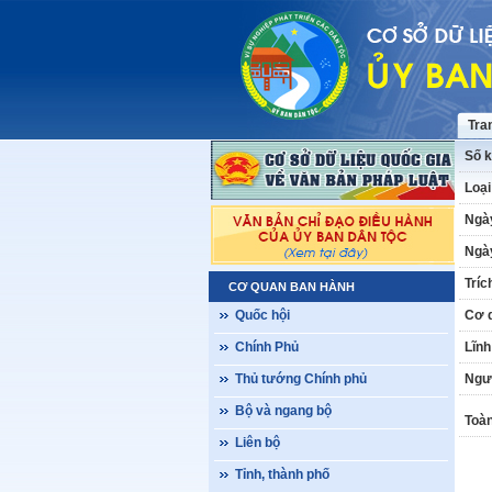
Tra
Số k
Loại
Ngà
Ngày
Tríc
CƠ QUAN BAN HÀNH
Quốc hội
Cơ 
Chính Phủ
Lĩnh
Thủ tướng Chính phủ
Ngư
Bộ và ngang bộ
Toàn
Liên bộ
Tỉnh, thành phố