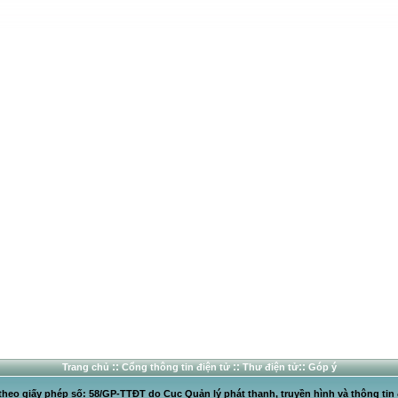
::
::
::
Trang chủ
Cổng thông tin điện tử
Thư điện tử
Góp ý
heo giấy phép số: 58/GP-TTĐT do Cục Quản lý phát thanh, truyền hình và thông tin 