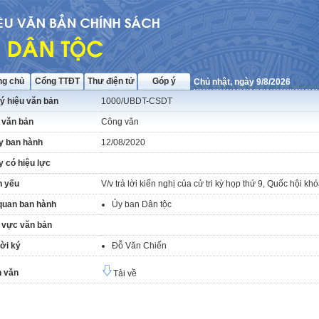
ng chủ
Cổng TTĐT
Thư điện tử
Góp ý
Chủ nhật, ngày 9/8/2026
ý hiệu văn bản
1000/UBDT-CSDT
 văn bản
Công văn
y ban hành
12/08/2020
 có hiệu lực
h yếu
V/v trả lời kiến nghị của cử tri kỳ họp thứ 9, Quốc hội kh
quan ban hành
Ủy ban Dân tộc
 vực văn bản
ời ký
Đỗ Văn Chiến
 văn
Tải về