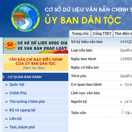
Trang chủ
Cổng TTĐT
Thư điện 
Số ký hiệu văn bản
434/Q
Loại văn bản
Quyết 
Ngày ban hành
12/08/
Ngày có hiệu lực
Trích yếu
Quyết đ
CƠ QUAN BAN HÀNH
Quốc hội
Cơ quan ban hành
Ủy b
Chính Phủ
Lĩnh vực văn bản
Thủ tướng Chính phủ
Người ký
Lê S
Bộ và ngang bộ
Toàn văn
Tải 
Liên bộ
Tỉnh, thành phố