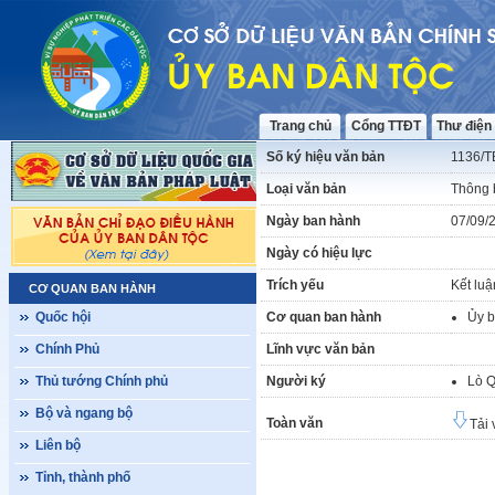
Trang chủ
Cổng TTĐT
Thư điện
Số ký hiệu văn bản
1136/
Loại văn bản
Thông 
Ngày ban hành
07/09/
Ngày có hiệu lực
Trích yếu
Kết luậ
CƠ QUAN BAN HÀNH
Quốc hội
Cơ quan ban hành
Ủy b
Chính Phủ
Lĩnh vực văn bản
Thủ tướng Chính phủ
Người ký
Lò 
Bộ và ngang bộ
Toàn văn
Tải 
Liên bộ
Tỉnh, thành phố