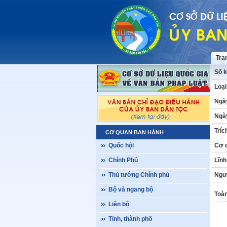
Tra
Số k
Loại
Ngà
Ngày
Tríc
CƠ QUAN BAN HÀNH
Quốc hội
Cơ 
Chính Phủ
Lĩnh
Thủ tướng Chính phủ
Ngư
Bộ và ngang bộ
Toàn
Liên bộ
Tỉnh, thành phố