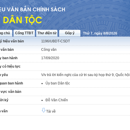
ng chủ
Cổng TTĐT
Thư điện tử
Góp ý
Thứ 7, ngày 8/8/2026
ý hiệu văn bản
1196/UBDT-CSDT
 văn bản
Công văn
y ban hành
17/09/2020
 có hiệu lực
h yếu
V/v trả lời kiến nghị của cử tri sau kỳ họp thứ 9, Quốc h
quan ban hành
Ủy ban Dân tộc
 vực văn bản
ời ký
Đỗ Văn Chiến
 văn
Tải về