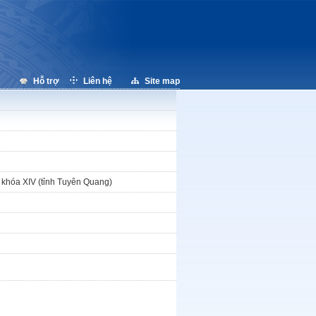
Hỗ trợ
Liên hệ
Site map
ội khóa XIV (tỉnh Tuyên Quang)