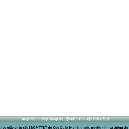
::
::
::
Trang chủ
Cổng thông tin điện tử
Thư điện tử
Góp ý
heo giấy phép số: 58/GP-TTĐT do Cục Quản lý phát thanh, truyền hình và thông tin 