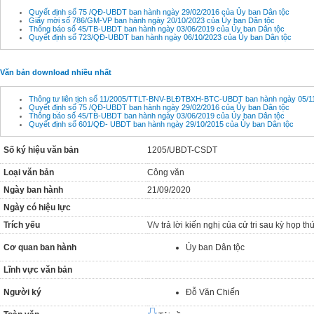
Quyết định số 75 /QĐ-UBDT ban hành ngày 29/02/2016 của Ủy ban Dân tộc
Giấy mời số 786/GM-VP ban hành ngày 20/10/2023 của Ủy ban Dân tộc
Thông báo số 45/TB-UBDT ban hành ngày 03/06/2019 của Ủy ban Dân tộc
Quyết định số 723/QĐ-UBDT ban hành ngày 06/10/2023 của Ủy ban Dân tộc
Văn bản download nhiều nhất
Thông tư liên tịch số 11/2005/TTLT-BNV-BLĐTBXH-BTC-UBDT ban hành ngày 05/11
Quyết định số 75 /QĐ-UBDT ban hành ngày 29/02/2016 của Ủy ban Dân tộc
Thông báo số 45/TB-UBDT ban hành ngày 03/06/2019 của Ủy ban Dân tộc
Quyết định số 601/QĐ- UBDT ban hành ngày 29/10/2015 của Ủy ban Dân tộc
Số ký hiệu văn bản
1205/UBDT-CSDT
Loại văn bản
Công văn
Ngày ban hành
21/09/2020
Ngày có hiệu lực
Trích yếu
V/v trả lời kiến nghị của cử tri sau kỳ họp t
Cơ quan ban hành
Ủy ban Dân tộc
Lĩnh vực văn bản
Người ký
Đỗ Văn Chiến