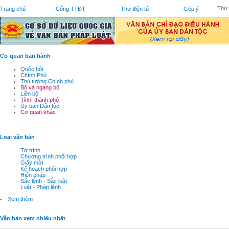
Thứ 
Trang chủ
Cổng TTĐT
Thư điện tử
Góp ý
Cơ quan ban hành
Quốc hội
Chính Phủ
Thủ tướng Chính phủ
Bộ và ngang bộ
Liên bộ
Tỉnh, thành phố
Ủy ban Dân tộc
Cơ quan khác
Loại văn bản
Tờ trình
Chương trình phối hợp
Giấy mời
Kế hoạch phối hợp
Hiến pháp
Sắc lệnh - Sắc luật
Luật - Pháp lệnh
Xem thêm
Văn bản xem nhiều nhất