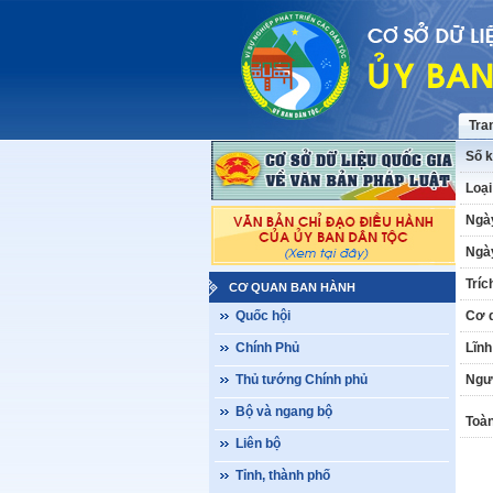
Tra
Số k
Loại
Ngà
Ngày
Tríc
CƠ QUAN BAN HÀNH
Quốc hội
Cơ 
Chính Phủ
Lĩnh
Thủ tướng Chính phủ
Ngư
Bộ và ngang bộ
Toàn
Liên bộ
Tỉnh, thành phố