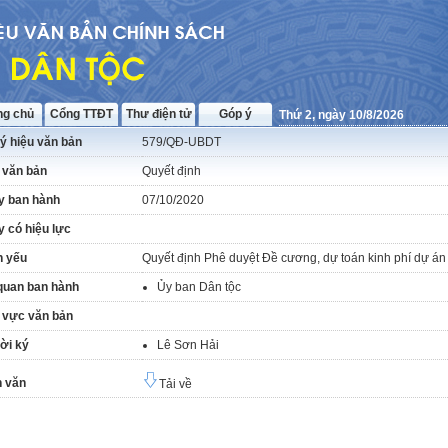
ng chủ
Cổng TTĐT
Thư điện tử
Góp ý
Thứ 2, ngày 10/8/2026
ý hiệu văn bản
579/QĐ-UBDT
 văn bản
Quyết định
y ban hành
07/10/2020
 có hiệu lực
h yếu
Quyết định Phê duyệt Đề cương, dự toán kinh phí dự á
quan ban hành
Ủy ban Dân tộc
 vực văn bản
ời ký
Lê Sơn Hải
 văn
Tải về