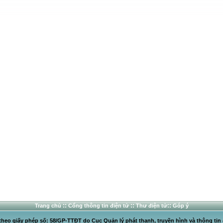
::
::
::
Trang chủ
Cổng thông tin điện tử
Thư điện tử
Góp ý
heo giấy phép số: 58/GP-TTĐT do Cục Quản lý phát thanh, truyền hình và thông tin 