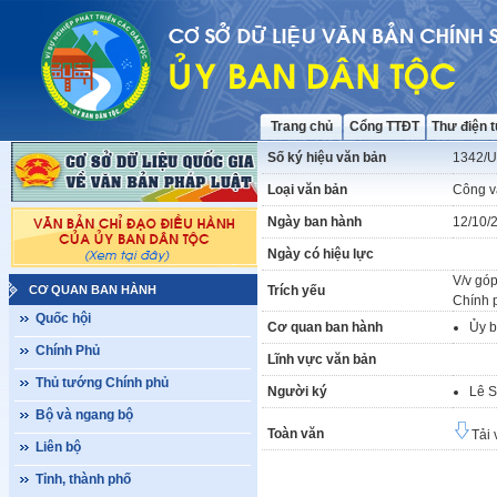
Trang chủ
Cổng TTĐT
Thư điện 
Số ký hiệu văn bản
1342/
Loại văn bản
Công v
Ngày ban hành
12/10/
Ngày có hiệu lực
V/v gó
CƠ QUAN BAN HÀNH
Trích yếu
Chính p
Quốc hội
Cơ quan ban hành
Ủy b
Chính Phủ
Lĩnh vực văn bản
Thủ tướng Chính phủ
Người ký
Lê S
Bộ và ngang bộ
Toàn văn
Tải 
Liên bộ
Tỉnh, thành phố