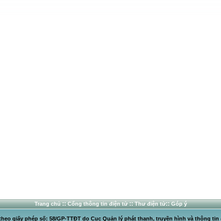
::
::
::
Trang chủ
Cổng thông tin điện tử
Thư điện tử
Góp ý
heo giấy phép số: 58/GP-TTĐT do Cục Quản lý phát thanh, truyền hình và thông tin 