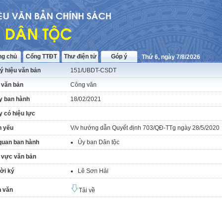
ng chủ
Cổng TTĐT
Thư điện tử
Góp ý
Thứ 6, ngày 7/8/2026
ý hiệu văn bản
151/UBDT-CSDT
 văn bản
Công văn
y ban hành
18/02/2021
 có hiệu lực
h yếu
V/v hướng dẫn Quyết định 703/QĐ-TTg ngày 28/5/2020
quan ban hành
Ủy ban Dân tộc
 vực văn bản
ời ký
Lê Sơn Hải
 văn
Tải về