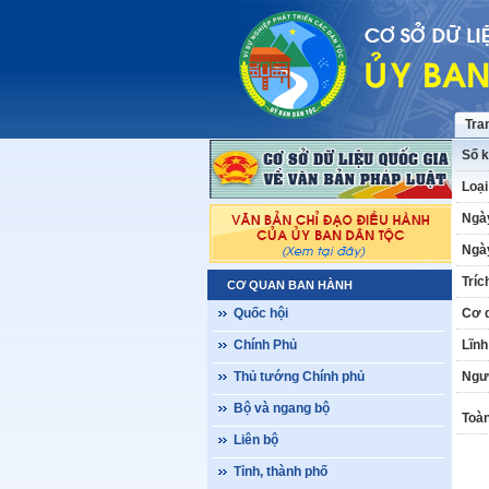
Tra
Số k
Loại
Ngà
Ngày
Tríc
CƠ QUAN BAN HÀNH
Quốc hội
Cơ 
Chính Phủ
Lĩnh
Thủ tướng Chính phủ
Ngư
Bộ và ngang bộ
Toàn
Liên bộ
Tỉnh, thành phố