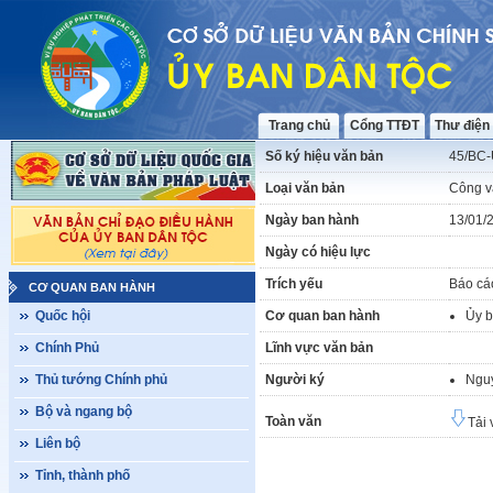
Trang chủ
Cổng TTĐT
Thư điện
Số ký hiệu văn bản
45/BC
Loại văn bản
Công v
Ngày ban hành
13/01/
Ngày có hiệu lực
Trích yếu
Báo cá
CƠ QUAN BAN HÀNH
Quốc hội
Cơ quan ban hành
Ủy b
Chính Phủ
Lĩnh vực văn bản
Thủ tướng Chính phủ
Người ký
Ngu
Bộ và ngang bộ
Toàn văn
Tải 
Liên bộ
Tỉnh, thành phố