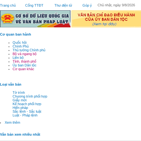
Chủ nhật, ngày 9/8/2026
Trang chủ
Cổng TTĐT
Thư điện tử
Góp ý
Cơ quan ban hành
Quốc hội
Chính Phủ
Thủ tướng Chính phủ
Bộ và ngang bộ
Liên bộ
Tỉnh, thành phố
Ủy ban Dân tộc
Cơ quan khác
Loại văn bản
Tờ trình
Chương trình phối hợp
Giấy mời
Kế hoạch phối hợp
Hiến pháp
Sắc lệnh - Sắc luật
Luật - Pháp lệnh
Xem thêm
Văn bản xem nhiều nhất