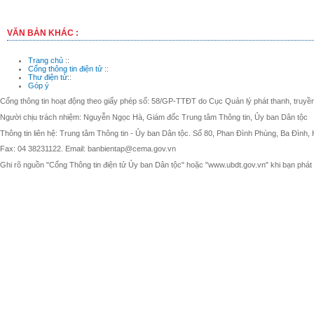
VĂN BẢN KHÁC :
Trang chủ
::
Cổng thông tin điện tử
::
Thư điện tử
::
Góp ý
Cổng thông tin hoạt động theo giấy phép số: 58/GP-TTĐT do Cục Quản lý phát thanh, truyền 
Người chịu trách nhiệm: Nguyễn Ngọc Hà, Giám đốc Trung tâm Thông tin, Ủy ban Dân tộc
Thông tin liên hệ: Trung tâm Thông tin - Ủy ban Dân tộc. Số 80, Phan Đình Phùng, Ba Đình, 
Fax: 04 38231122. Email: banbientap@cema.gov.vn
Ghi rõ nguồn "Cổng Thông tin điện tử Ủy ban Dân tộc" hoặc "www.ubdt.gov.vn" khi bạn phát h