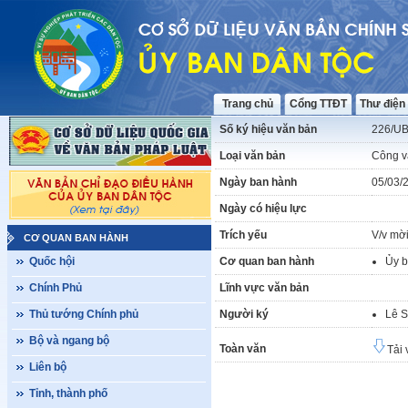
Trang chủ
Cổng TTĐT
Thư điện
Số ký hiệu văn bản
226/U
Loại văn bản
Công v
Ngày ban hành
05/03/
Ngày có hiệu lực
Trích yếu
V/v mời
CƠ QUAN BAN HÀNH
Quốc hội
Cơ quan ban hành
Ủy b
Chính Phủ
Lĩnh vực văn bản
Thủ tướng Chính phủ
Người ký
Lê S
Bộ và ngang bộ
Toàn văn
Tải 
Liên bộ
Tỉnh, thành phố