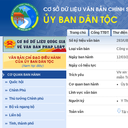
Trang chủ
Cổng TTĐT
Thư điện
Số ký hiệu văn bản
283/U
Loại văn bản
Công v
Ngày ban hành
12/03/
Ngày có hiệu lực
V/v xin
CƠ QUAN BAN HÀNH
Trích yếu
miền T
Quốc hội
Cơ quan ban hành
Ủy b
Chính Phủ
Lĩnh vực văn bản
Thủ tướng Chính phủ
Người ký
Y T
Bộ và ngang bộ
Toàn văn
Tải 
Liên bộ
Tỉnh, thành phố