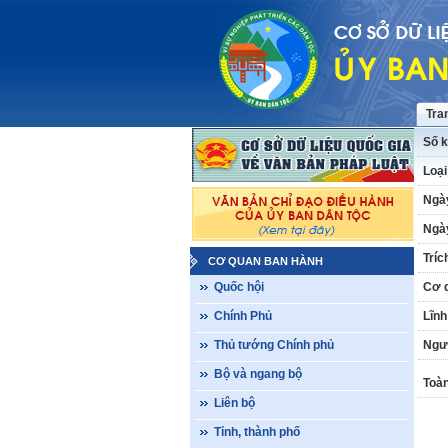
Tra
Số k
Loại
Ngà
Ngày
Tríc
CƠ QUAN BAN HÀNH
Quốc hội
Cơ 
Chính Phủ
Lĩnh
Thủ tướng Chính phủ
Ngư
Bộ và ngang bộ
Toàn
Liên bộ
Tỉnh, thành phố