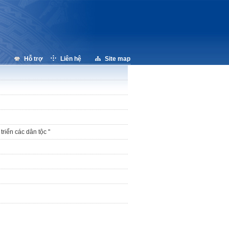
Hỗ trợ
Liên hệ
Site map
riển các dân tộc "