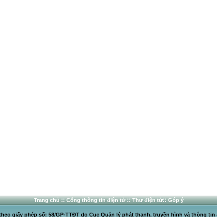
::
::
::
Trang chủ
Cổng thông tin điện tử
Thư điện tử
Góp ý
heo giấy phép số: 58/GP-TTĐT do Cục Quản lý phát thanh, truyền hình và thông tin 