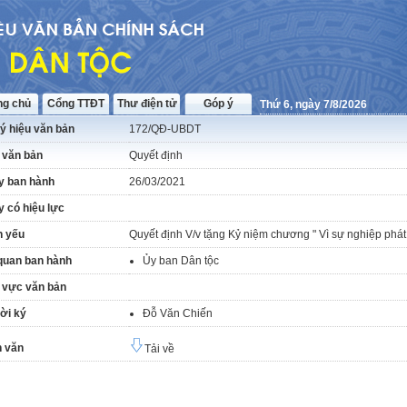
ng chủ
Cổng TTĐT
Thư điện tử
Góp ý
Thứ 6, ngày 7/8/2026
ý hiệu văn bản
172/QĐ-UBDT
 văn bản
Quyết định
y ban hành
26/03/2021
 có hiệu lực
h yếu
Quyết định V/v tặng Kỷ niệm chương " Vì sự nghiệp phát t
quan ban hành
Ủy ban Dân tộc
 vực văn bản
ời ký
Đỗ Văn Chiến
 văn
Tải về