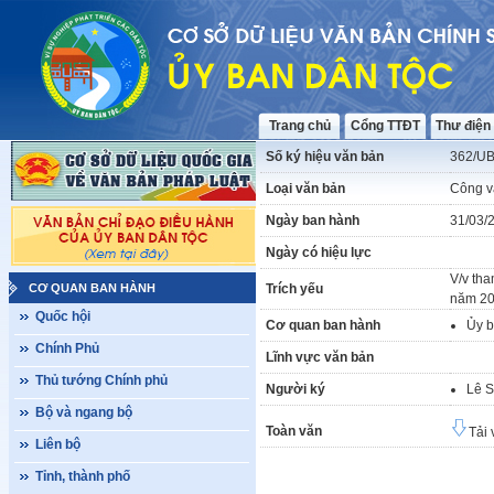
Trang chủ
Cổng TTĐT
Thư điện
Số ký hiệu văn bản
362/U
Loại văn bản
Công v
Ngày ban hành
31/03/
Ngày có hiệu lực
V/v tha
CƠ QUAN BAN HÀNH
Trích yếu
năm 20
Quốc hội
Cơ quan ban hành
Ủy b
Chính Phủ
Lĩnh vực văn bản
Thủ tướng Chính phủ
Người ký
Lê S
Bộ và ngang bộ
Toàn văn
Tải 
Liên bộ
Tỉnh, thành phố