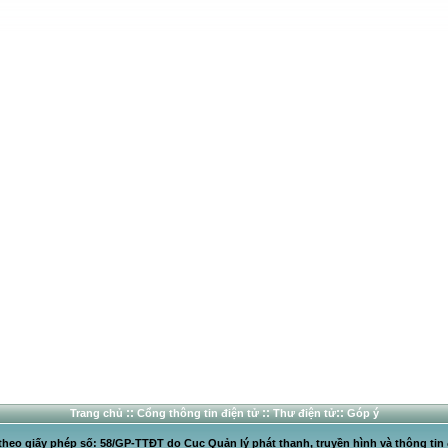
::
::
::
Trang chủ
Cổng thông tin điện tử
Thư điện tử
Góp ý
heo giấy phép số: 58/GP-TTĐT do Cục Quản lý phát thanh, truyền hình và thông tin 