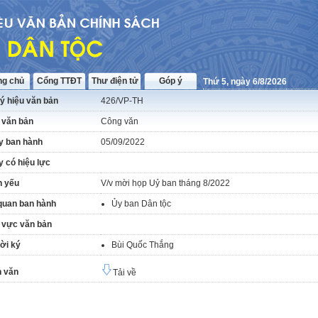
ng chủ
Cổng TTĐT
Thư điện tử
Góp ý
Thứ 5, ngày 6/8/2026
ý hiệu văn bản
426/VP-TH
 văn bản
Công văn
y ban hành
05/09/2022
 có hiệu lực
h yếu
V/v mời họp Uỷ ban tháng 8/2022
quan ban hành
Ủy ban Dân tộc
 vực văn bản
ời ký
Bùi Quốc Thắng
 văn
Tải về