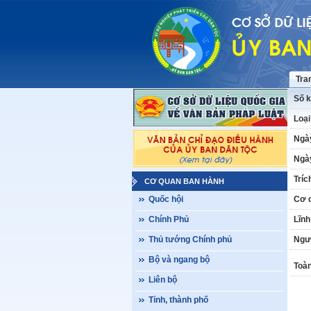
Tra
Số k
Loại
Ngà
Ngày
Tríc
CƠ QUAN BAN HÀNH
Quốc hội
Cơ 
Chính Phủ
Lĩnh
Thủ tướng Chính phủ
Ngư
Bộ và ngang bộ
Toàn
Liên bộ
Tỉnh, thành phố