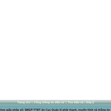
::
::
::
Trang chủ
Cổng thông tin điện tử
Thư điện tử
Góp ý
heo giấy phép số: 58/GP-TTĐT do Cục Quản lý phát thanh, truyền hình và thông tin 