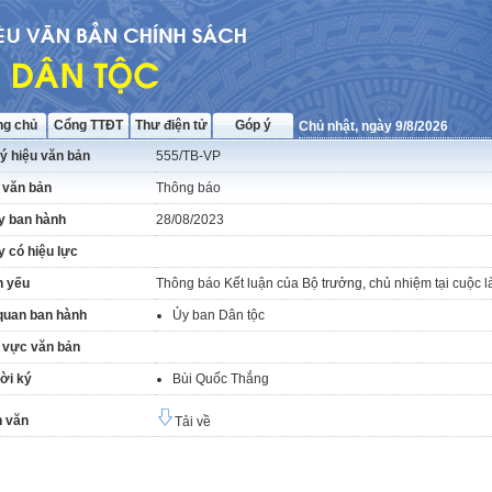
ng chủ
Cổng TTĐT
Thư điện tử
Góp ý
Chủ nhật, ngày 9/8/2026
ý hiệu văn bản
555/TB-VP
 văn bản
Thông báo
y ban hành
28/08/2023
 có hiệu lực
h yếu
Thông báo Kết luận của Bộ trưởng, chủ nhiệm tại cuộc 
quan ban hành
Ủy ban Dân tộc
 vực văn bản
ời ký
Bùi Quốc Thắng
 văn
Tải về