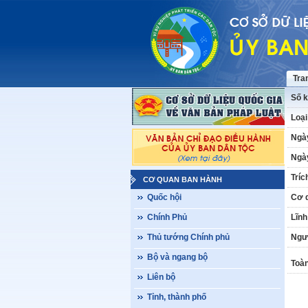
Tra
Số k
Loại
Ngà
Ngày
Tríc
CƠ QUAN BAN HÀNH
Quốc hội
Cơ 
Chính Phủ
Lĩnh
Thủ tướng Chính phủ
Ngư
Bộ và ngang bộ
Toàn
Liên bộ
Tỉnh, thành phố