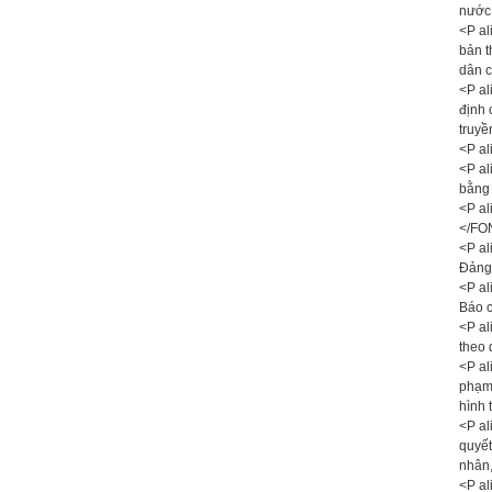
nước
<P al
bản t
dân c
<P al
định 
truyề
<P al
<P al
bằng 
<P al
</FO
<P al
Đảng,
<P al
Báo c
<P al
theo 
<P al
phạm 
hình 
<P al
quyết
nhân,
<P al