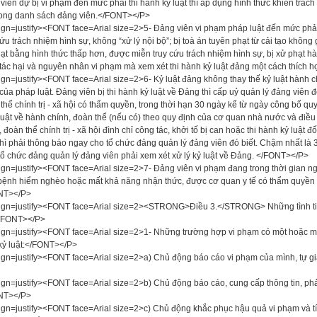
viên dự bị vi phạm đến mức phải thi hành kỷ luật thì áp dụng hình thức khiển trách
rong danh sách đảng viên.</FONT></P>
ign=justify><FONT face=Arial size=2>5- Đảng viên vi phạm pháp luật đến mức phải 
cứu trách nhiệm hình sự, không “xử lý nội bộ”; bị toà án tuyên phạt từ cải tạo không g
ạt bằng hình thức thấp hơn, được miễn truy cứu trách nhiệm hình sự, bị xử phạt hàn
 tác hại và nguyên nhân vi phạm mà xem xét thi hành kỷ luật đảng một cách thích
ign=justify><FONT face=Arial size=2>6- Kỷ luật đảng không thay thế kỷ luật hành ch
 của pháp luật. Đảng viên bị thi hành kỷ luật về Đảng thì cấp uỷ quản lý đảng viên 
thể chính trị - xã hội có thẩm quyền, trong thời hạn 30 ngày kể từ ngày công bố quy
 luật về hành chính, đoàn thể (nếu có) theo quy định của cơ quan nhà nước và điều
 đoàn thể chính trị - xã hội đình chỉ công tác, khởi tố bị can hoặc thi hành kỷ luật đ
thì phải thông báo ngay cho tổ chức đảng quản lý đảng viên đó biết. Chậm nhất là
tổ chức đảng quản lý đảng viên phải xem xét xử lý kỷ luật về Đảng. </FONT></P>
ign=justify><FONT face=Arial size=2>7- Đảng viên vi phạm đang trong thời gian ng
ệnh hiểm nghèo hoặc mất khả năng nhận thức, được cơ quan y tế có thẩm quyền xác
NT></P>
ign=justify><FONT face=Arial size=2><STRONG>Điều 3.</STRONG> Những tình tiế
</FONT></P>
ign=justify><FONT face=Arial size=2>1- Những trường hợp vi phạm có một hoặc một
ỷ luật:</FONT></P>
ign=justify><FONT face=Arial size=2>a) Chủ động báo cáo vi phạm của mình, tự g
ign=justify><FONT face=Arial size=2>b) Chủ động báo cáo, cung cấp thông tin, p
NT></P>
ign=justify><FONT face=Arial size=2>c) Chủ động khắc phục hậu quả vi phạm và tí