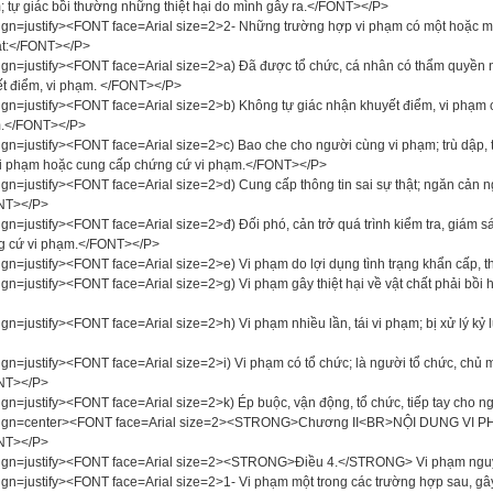
 tự giác bồi thường những thiệt hại do mình gây ra.</FONT></P>
ign=justify><FONT face=Arial size=2>2- Những trường hợp vi phạm có một hoặc một
ật:</FONT></P>
ign=justify><FONT face=Arial size=2>a) Đã được tổ chức, cá nhân có thẩm quyền
t điểm, vi phạm. </FONT></P>
ign=justify><FONT face=Arial size=2>b) Không tự giác nhận khuyết điểm, vi phạm 
.</FONT></P>
ign=justify><FONT face=Arial size=2>c) Bao che cho người cùng vi phạm; trù dập, t
i phạm hoặc cung cấp chứng cứ vi phạm.</FONT></P>
ign=justify><FONT face=Arial size=2>d) Cung cấp thông tin sai sự thật; ngăn cản
NT></P>
ign=justify><FONT face=Arial size=2>đ) Đối phó, cản trở quá trình kiểm tra, giám sát
g cứ vi phạm.</FONT></P>
ign=justify><FONT face=Arial size=2>e) Vi phạm do lợi dụng tình trạng khẩn cấp, t
ign=justify><FONT face=Arial size=2>g) Vi phạm gây thiệt hại về vật chất phải b
ign=justify><FONT face=Arial size=2>h) Vi phạm nhiều lần, tái vi phạm; bị xử lý kỷ
ign=justify><FONT face=Arial size=2>i) Vi phạm có tổ chức; là người tổ chức, chủ
NT></P>
ign=justify><FONT face=Arial size=2>k) Ép buộc, vận động, tổ chức, tiếp tay cho
lign=center><FONT face=Arial size=2><STRONG>Chương II<BR>NỘI DUNG VI
NT></P>
ign=justify><FONT face=Arial size=2><STRONG>Điều 4.</STRONG> Vi phạm nguy
ign=justify><FONT face=Arial size=2>1- Vi phạm một trong các trường hợp sau, gây 