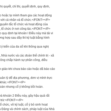
quyết, chỉ thị, quyết định, quy định,
éo hoặc tự mình tham gia các hoạt động
ối với cá nhân và tổ chức.</FONT></P>
nguyên tắc tổ chức và hoạt động của
, tổ chức ở nơi công tác.</FONT></P>
 quy định tại khoản l Điều này mà tái vi
ng hợp sau đây thì kỷ luật bằng hình
ý kiến của đa số khi thông qua nghị
Nhà nước và các đoàn thể chính trị - xã
không chấp hành sự phân công, điều
ôn giáo khi chưa báo cáo hoặc đã báo cáo
uản lý để địa phương, đơn vị mình trực
ực khác.</FONT></P>
 hoàn nhưng cố ý không bồi hoàn.
và khoản 2 Điều này, gây hậu quả rất
i trừ:</FONT></P>
 chức, vô kỷ luật, cố ý bỏ sinh hoạt
ủa Đảng và chính sách, pháp luật của Nhà