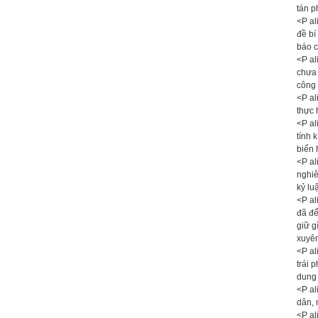
tán p
<P al
đề bí
báo 
<P al
chưa 
công 
<P al
thực 
<P al
tính 
biến 
<P al
nghiê
kỷ lu
<P al
đã để
giữ g
xuyên
<P al
trái 
dung 
<P al
dân, 
<P al