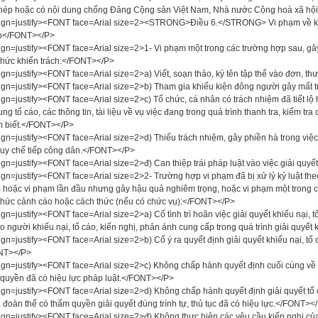
phép hoặc có nội dung chống Đảng Cộng sản Việt Nam, Nhà nước Cộng hoà xã hộ
ign=justify><FONT face=Arial size=2><STRONG>Điều 6.</STRONG> Vi phạm về khiếu
áo</FONT></P>
ign=justify><FONT face=Arial size=2>1- Vi phạm một trong các trường hợp sau, gây 
thức khiển trách:</FONT></P>
ign=justify><FONT face=Arial size=2>a) Viết, soạn thảo, ký tên tập thể vào đơn, t
ign=justify><FONT face=Arial size=2>b) Tham gia khiếu kiện đông người gây mất tr
ign=justify><FONT face=Arial size=2>c) Tổ chức, cá nhân có trách nhiệm đã tiết lộ họ
ung tố cáo, các thông tin, tài liệu về vụ việc đang trong quá trình thanh tra, kiểm t
 biết.</FONT></P>
ign=justify><FONT face=Arial size=2>d) Thiếu trách nhiệm, gây phiền hà trong việc g
uy chế tiếp công dân.</FONT></P>
ign=justify><FONT face=Arial size=2>đ) Can thiệp trái pháp luật vào việc giải quyế
ign=justify><FONT face=Arial size=2>2- Trường hợp vi phạm đã bị xử lỷ kỷ luật theo
hoặc vi phạm lần đầu nhưng gây hậu quả nghiêm trọng, hoặc vi phạm một trong cá
thức cảnh cáo hoặc cách thức (nếu có chức vụ):</FONT></P>
ign=justify><FONT face=Arial size=2>a) Cố tình trì hoãn việc giải quyết khiếu nại, tố
do người khiếu nại, tố cáo, kiến nghị, phản ánh cung cấp trong quá trình giải quyết
ign=justify><FONT face=Arial size=2>b) Cố ý ra quyết định giải quyết khiếu nại, tố cá
NT></P>
ign=justify><FONT face=Arial size=2>c) Không chấp hành quyết định cuối cùng về 
quyền đã có hiệu lực pháp luật.</FONT></P>
ign=justify><FONT face=Arial size=2>d) Không chấp hành quyết định giải quyết tố
 đoàn thể có thẩm quyền giải quyết đúng trình tự, thủ tục đã có hiệu lực.</FONT><
ign=justify><FONT face=Arial size=2>đ) Không thực hiện các yêu cầu kiến nghị của