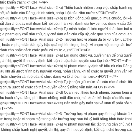
thức khiển trách: </FONT></P>
ign=justify><FONT face=Arial size=2>a) Thiếu trách nhiệm trong việc chấp hành nghị 
hế, kết luận của Đảng, chính sách, pháp luật của Nhà nước.</FONT></P>
ign=justify><FONT face=Arial size=2>b) Bị kích động, xúi giục, bị mua chuộc, lôi k
ất dân chủ, gây mất đoàn kết nội bộ; nhận xét, đánh giá tùy tiện, có dụng ý xấu đ
ign=justify><FONT face=Arial size=2>c) Tự mình hoặc lôi kéo người khác làm trái 
 vi phạm quy chế dân chủ, quy chế làm việc của cấp uỷ, các quy định của cơ quan
ign=justify><FONT face=Arial size=2>2- Trường hợp vi phạm đã bị xử lý kỷ luật theo
 hoặc vi phạm lần đầu gây hậu quả nghiêm trọng, hoặc vi phạm một trong các trườ
cảnh cáo hoặc cách chức (nếu có chức vụ):</FONT></P>
ign=justify><FONT face=Arial size=2>a) Lợi dụng chức vụ, quyền hạn để phủ quyết 
, chỉ thị, quyết định, quy định, kết luận thuộc thẩm quyền của tập thể.</FONT></P>
ign=justify><FONT face=Arial size=2>b) Vi phạm các quy định về bầu cử của Đảng, 
Sau khi đã được trình bày nguyện vọng, hoàn cảnh, khi tổ chức ra quyết định vẫn 
 luân chuyển cán bộ của tổ chức dảng và tổ chức nhà nước.</FONT></P>
ign=justify><FONT face=Arial size=2>c) Tự ý nhận giữ chức sắc của các tổ chức t
 chưa được tổ chức có thẩm quyền đồng ý bằng văn bản.</FONT></P>
ign=justify><FONT face=Arial size=2>d) Quan liêu, thiếu trách nhiệm, buông lỏng q
phụ trách xảy ra lãng phí, tham nhũng, mất dân chủ, mất đoàn kết hoặc các tiêu c
ign=justify><FONT face=Arial size=2>e) Bản thân gây thiệt hại về kinh tế phải bồi
NT></P>
ign=justify><FONT face=Arial size=2>3- Trường hợp vi phạm quy định tại khoản 1 
m trọng hoặc vi phạm một trong các trường hợp sau thì kỷ luật bằng hình thức kha
ign=justify><FONT face=Arial size=2>a) Vi phạm nguyên tắc tập trung dân chủ, vô tổ
 không chấp hành nghị quyết, chỉ thị, quy định, quyết định, kết luận, chủ trương c