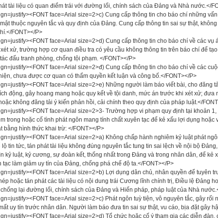
hát tài liệu có quan điểm trái với đường lối, chính sách của Đảng và Nhà nước.</
ign=justify><FONT face=Arial size=2>c) Cung cấp thông tin cho báo chí những vấ
 mật thuộc nguyên tắc và quy định của Đảng. Cung cấp thông tin sai sự thật, không 
chí.</FONT></P>
ign=justify><FONT face=Arial size=2>d) Cung cấp thông tin cho báo chí về các vụ á
xét xử, trường hợp cơ quan điều tra có yêu cầu không thông tin trên báo chí để tạo
tác đấu tranh phòng, chống tội phạm. </FONT></P>
ign=justify><FONT face=Arial size=2>đ) Cung cấp thông tin cho báo chí về các cuộc 
hiện, chưa được cơ quan có thẩm quyền kết luận và công bố.</FONT></P>
ign=justify><FONT face=Arial size=2>e) Những người làm báo viết bài, cho đăng tải
kích động, gây hoang mang hoặc quy kết về tội danh, mức án trước khi xét xử; đư
hoặc không đăng tải ý kiến phản hồi, cải chính theo quy định của pháp luật.</FON
ign=justify><FONT face=Arial size=2>3- Trường hợp vi phạm quy định tại khoản 1, 
m trong hoặc cố tình phát ngôn mang tính chất xuyên tạc để kẻ xấu lợi dụng hoặc 
ật bằng hình thức khai trừ: </FONT></P>
ign=justify><FONT face=Arial size=2>a) Không chấp hành nghiêm kỷ luật phát ng
 lộ tin tức, tán phát tài liệu không đúng nguyên tắc tung tin sai lệch về nội bộ Đảng
ìn kỷ luật, kỷ cương, sự đoàn kết, thống nhất trong Đảng và trong nhân dân, để kẻ 
 tạc làm giảm uy tín của Đảng, chống phá chế độ ta.</FONT></P>
ign=justify><FONT face=Arial size=2>b) Lợi dụng dân chủ, nhân quyền để tuyên truy
phép hoặc tán phát các tài liệu có nội dung trái Cương lĩnh chính trị, Điều lệ Đảng
chống lại đường lối, chính sách của Đảng và Hiến pháp, pháp luật của Nhà nướ
ign=justify><FONT face=Arial size=2>c) Phát ngôn tuỳ tiện, vô nguyên tắc, gây rối 
mất uy tín trước nhân dân. Người làm báo đưa tin sai sự thật, vu cáo, bịa đặt gây
ign=justify><FONT face=Arial size=2>d) Tổ chức hoặc cố ý tham gia các diễn đàn, các