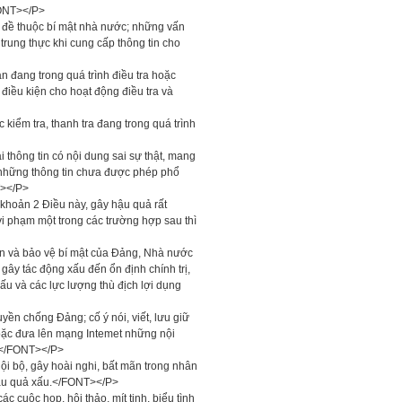
FONT></P>
n đề thuộc bí mật nhà nước; những vấn
trung thực khi cung cấp thông tin cho
n đang trong quá trình điều tra hoặc
 điều kiện cho hoạt động điều tra và
kiểm tra, thanh tra đang trong quá trình
 thông tin có nội dung sai sự thật, mang
a những thông tin chưa được phép phổ
T></P>
khoản 2 Điều này, gây hậu quả rất
vi phạm một trong các trường hợp sau thì
ôn và bảo vệ bí mật của Đảng, Nhà nước
, gây tác động xấu đến ổn định chính trị,
xấu và các lực lượng thù địch lợi dụng
ền chống Đảng; cố ý nói, viết, lưu giữ
 hoặc đưa lên mạng Intemet những nội
c.</FONT></P>
nội bộ, gây hoài nghi, bất mãn trong nhân
 hậu quả xấu.</FONT></P>
 cuộc họp, hội thảo, mít tinh, biểu tình