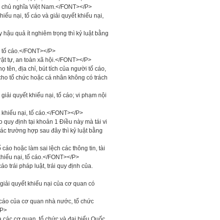
i chủ nghĩa Việt Nam.</FONT></P>
 nại, tố cáo và giải quyết khiếu nại,
hậu quả ít nghiêm trọng thì kỷ luật bằng
hư tố cáo.</FONT></P>
ật tự, an toàn xã hội.</FONT></P>
 tên, địa chỉ, bút tích của người tố cáo,
ra cho tổ chức hoặc cá nhân không có trách
iải quyết khiếu nại, tố cáo; vi phạm nội
t khiếu nại, tố cáo.</FONT></P>
 quy định tại khoản 1 Điều này mà tái vi
c trường hợp sau đây thì kỷ luật bằng
 cáo hoặc làm sai lệch các thông tin, tài
 khiếu nại, tố cáo.</FONT></P>
o trái pháp luật, trái quy định của.
giải quyết khiếu nại của cơ quan có
 cáo của cơ quan nhà nước, tổ chức
/P>
 các cơ quan, tổ chức và đại biểu Quốc