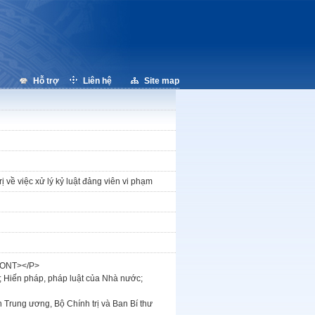
Hỗ trợ
Liên hệ
Site map
về việc xử lý kỷ luật đảng viên vi phạm
/FONT></P>
; Hiến pháp, pháp luật của Nhà nước;
Trung ương, Bộ Chính trị và Ban Bí thư