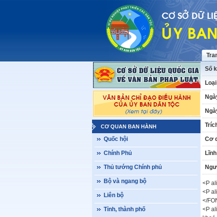
Tra
Số k
Loại
Ngà
Ngày
Tríc
CƠ QUAN BAN HÀNH
Quốc hội
Cơ 
Chính Phủ
Lĩnh
Thủ tướng Chính phủ
Ngư
Bộ và ngang bộ
<P al
<P al
Liên bộ
</FO
Tỉnh, thành phố
<P al