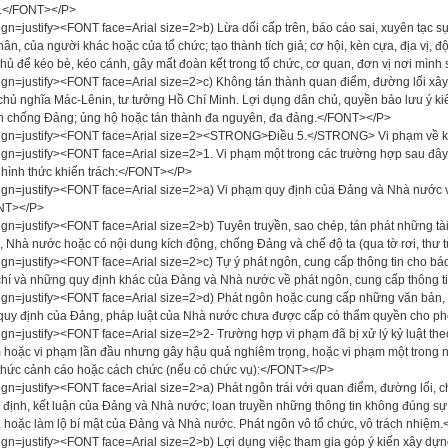
.</FONT></P>
ign=justify><FONT face=Arial size=2>b) Lừa dối cấp trên, báo cáo sai, xuyên tạc sự
hân, của người khác hoặc của tổ chức; tạo thành tích giả; cơ hội, kèn cựa, địa vị,
hủ để kéo bè, kéo cánh, gây mất đoàn kết trong tổ chức, cơ quan, đơn vị nơi mình
ign=justify><FONT face=Arial size=2>c) Không tán thành quan điểm, đường lối xâ
chủ nghĩa Mác-Lênin, tư tưởng Hồ Chí Minh. Lợi dụng dân chủ, quyền bảo lưu ý ki
n chống Đảng; ủng hộ hoặc tán thành đa nguyên, đa đảng.</FONT></P>
ign=justify><FONT face=Arial size=2><STRONG>Điều 5.</STRONG> Vi phạm về k
ign=justify><FONT face=Arial size=2>1. Vi phạm một trong các trường hợp sau đây g
hình thức khiển trách:</FONT></P>
ign=justify><FONT face=Arial size=2>a) Vi phạm quy định của Đảng và Nhà nước về
NT></P>
ign=justify><FONT face=Arial size=2>b) Tuyên truyền, sao chép, tán phát những tài 
 Nhà nước hoặc có nội dung kích động, chống Đảng và chế độ ta (qua tờ rơi, thư từ
ign=justify><FONT face=Arial size=2>c) Tự ý phát ngôn, cung cấp thông tin cho bá
hí và những quy định khác của Đảng và Nhà nước về phát ngôn, cung cấp thông 
ign=justify><FONT face=Arial size=2>d) Phát ngôn hoặc cung cấp những văn bản, 
quy định của Đảng, pháp luật của Nhà nước chưa được cấp có thẩm quyền cho p
ign=justify><FONT face=Arial size=2>2- Trường hợp vi phạm đã bị xử lý kỷ luật theo
hoặc vi phạm lần đầu nhưng gây hậu quả nghiêm trọng, hoặc vi phạm một trong n
thức cảnh cáo hoặc cách chức (nếu có chức vụ):</FONT></P>
ign=justify><FONT face=Arial size=2>a) Phát ngôn trái với quan điểm, đường lối, chí
 định, kết luận của Đảng và Nhà nước; loan truyền những thông tin không đúng sự
 hoặc làm lộ bí mật của Đảng và Nhà nước. Phát ngôn vô tổ chức, vô trách nhiệm
ign=justify><FONT face=Arial size=2>b) Lợi dụng việc tham gia góp ý kiến xây dựng