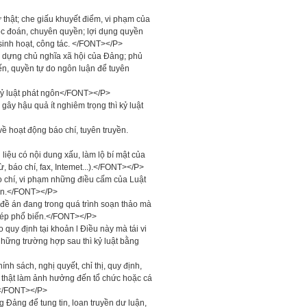
 thật; che giấu khuyết điểm, vi phạm của
 độc đoán, chuyên quyền; lợi dụng quyền
 sinh hoạt, công tác. </FONT></P>
y dựng chủ nghĩa xã hội của Đảng; phủ
ến, quyền tự do ngôn luận để tuyên
ỷ luật phát ngôn</FONT></P>
ây hậu quả ít nghiêm trọng thì kỷ luật
 hoạt động báo chí, tuyên truyền.
liệu có nội dung xấu, làm lộ bí mật của
, báo chí, fax, Intemet...).</FONT></P>
o chí, vi phạm những điều cấm của Luật
tin.</FONT></P>
đề án đang trong quá trình soạn thảo mà
hép phổ biến.</FONT></P>
 quy định tại khoản l Điều này mà tái vi
hững trường hợp sau thì kỷ luật bằng
nh sách, nghị quyết, chỉ thị, quy định,
 thật làm ảnh hưởng đến tổ chức hoặc cá
.</FONT></P>
 Đảng để tung tin, loan truyền dư luận,