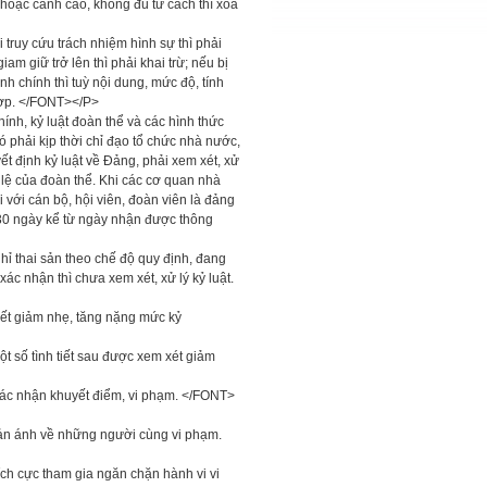
 hoặc cảnh cáo, không đủ tư cách thì xoá
truy cứu trách nhiệm hình sự thì phải
iam giữ trở lên thì phải khai trừ; nếu bị
h chính thì tuỳ nội dung, mức độ, tính
 hợp. </FONT></P>
ính, kỷ luật đoàn thể và các hình thức
đó phải kịp thời chỉ đạo tổ chức nhà nước,
ết định kỷ luật về Đảng, phải xem xét, xử
 lệ của đoàn thể. Khi các cơ quan nhà
ối với cán bộ, hội viên, đoàn viên là đảng
 30 ngày kể từ ngày nhận được thông
hỉ thai sản theo chế độ quy định, đang
 nhận thì chưa xem xét, xử lý kỷ luật.
t giảm nhẹ, tăng nặng mức kỷ
 số tình tiết sau được xem xét giảm
iác nhận khuyết điểm, vi phạm. </FONT>
hản ánh về những người cùng vi phạm.
ch cực tham gia ngăn chặn hành vi vi