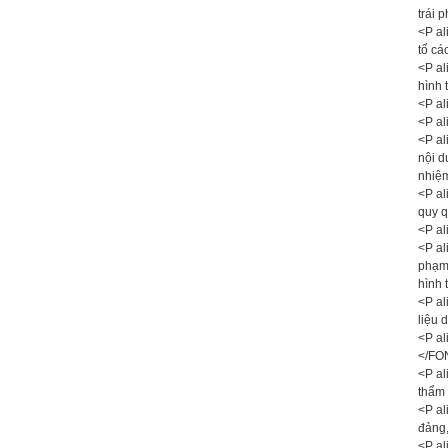
trái 
<P al
tố c
<P al
hình 
<P al
<P al
<P al
nội d
nhiệm
<P al
quy q
<P al
<P al
phạm 
hình 
<P al
liệu 
<P al
</FO
<P al
thẩm 
<P al
đảng,
<P al