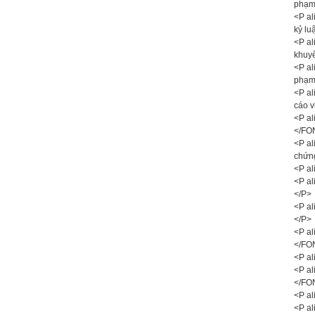
phạm;
<P al
kỷ lu
<P al
khuyế
<P al
phạm
<P al
cáo v
<P al
</FO
<P al
chứn
<P al
<P al
</P>
<P al
</P>
<P al
</FO
<P al
<P a
</FO
<P al
<P al