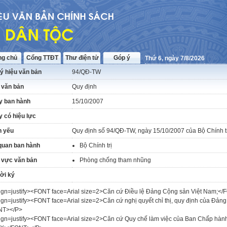
ng chủ
Cổng TTĐT
Thư điện tử
Góp ý
Thứ 6, ngày 7/8/2026
ý hiệu văn bản
94/QĐ-TW
 văn bản
Quy định
y ban hành
15/10/2007
 có hiệu lực
h yếu
Quy định số 94/QĐ-TW, ngày 15/10/2007 của Bộ Chính trị 
quan ban hành
Bộ Chính trị
 vực văn bản
Phòng chống tham nhũng
ời ký
ign=justify><FONT face=Arial size=2>Căn cứ Điều lệ Đảng Cộng sản Việt Nam;<
ign=justify><FONT face=Arial size=2>Căn cứ nghị quyết chỉ thị, quy định của Đảng
NT></P>
ign=justify><FONT face=Arial size=2>Căn cứ Quy chế làm việc của Ban Chấp hành 