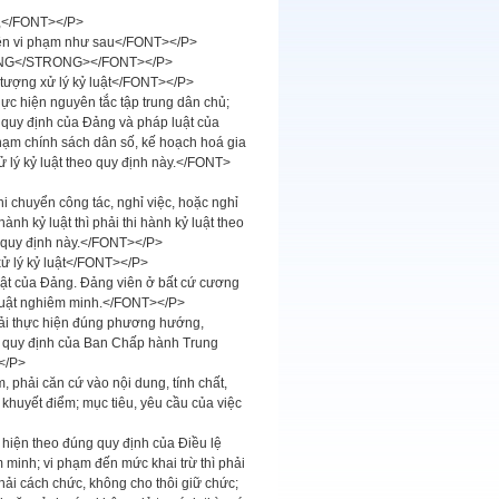
g,</FONT></P>
 viên vi phạm như sau</FONT></P>
UNG</STRONG></FONT></P>
tượng xử lý kỷ luật</FONT></P>
hực hiện nguyên tắc tập trung dân chủ;
c, quy định của Đảng và pháp luật của
 phạm chính sách dân số, kế hoạch hoá gia
 lý kỷ luật theo quy định này.</FONT>
 chuyển công tác, nghỉ việc, hoặc nghỉ
nh kỷ luật thì phải thi hành kỷ luật theo
 quy định này.</FONT></P>
 lý kỷ luật</FONT></P>
luật của Đảng. Đảng viên ở bất cứ cương
ỷ luật nghiêm minh.</FONT></P>
phải thực hiện đúng phương hướng,
, quy định của Ban Chấp hành Trung
</P>
, phải căn cứ vào nội dung, tính chất,
 khuyết điểm; mục tiêu, yêu cầu của việc
 hiện theo đúng quy định của Điều lệ
 minh; vi phạm đến mức khai trừ thì phải
hải cách chức, không cho thôi giữ chức;