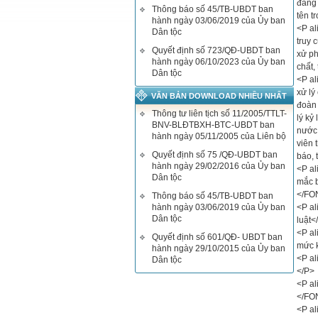
đảng 
Thông báo số 45/TB-UBDT ban
tên t
hành ngày 03/06/2019 của Ủy ban
<P al
Dân tộc
truy 
Quyết định số 723/QĐ-UBDT ban
xử ph
hành ngày 06/10/2023 của Ủy ban
chất,
Dân tộc
<P al
xử lý
VĂN BẢN DOWNLOAD NHIỀU NHẤT
đoàn 
Thông tư liên tịch số 11/2005/TTLT-
lý kỷ
BNV-BLĐTBXH-BTC-UBDT ban
nước,
hành ngày 05/11/2005 của Liên bộ
viên 
Quyết định số 75 /QĐ-UBDT ban
báo, 
hành ngày 29/02/2016 của Ủy ban
<P al
Dân tộc
mắc b
</FO
Thông báo số 45/TB-UBDT ban
hành ngày 03/06/2019 của Ủy ban
<P al
Dân tộc
luật
<P al
Quyết định số 601/QĐ- UBDT ban
mức k
hành ngày 29/10/2015 của Ủy ban
<P al
Dân tộc
</P>
<P al
</FO
<P al