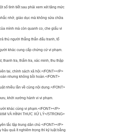
 số tình tiết sau phải xem xét tăng mức
 nhắc nhở, giáo dục mà không sửa chữa
của mình mà còn quanh co, che giấu vi
rả thù người thẳng thắn đấu tranh, tố
 người khác cung cấp chứng cứ vi phạm.
, thanh tra, thẩm tra, xác minh, thu thập
hiên tai, chính sách xã hội.</FONT></P>
ồi hoàn nhưng không bồi hoàn.</FONT>
 luật nhiều lần về cùng nội dung.</FONT>
 mưu, khởi xướng hành vi vi phạm.
 người khác cùng vi phạm.</FONT></P>
 PHẠM VÀ HÌNH THƯC XỬ LÝ</STRONG>
ên tắc tập trung dân chủ </FONT></P>
hậu quả ít nghiêm trọng thì kỷ luật bằng