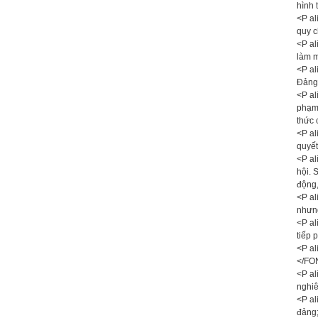
hình 
<P al
quy c
<P al
làm m
<P al
Đảng;
<P al
phạm,
thức 
<P al
quyết
<P al
hội. 
động,
<P al
nhưng
<P al
tiếp 
<P al
</FO
<P al
nghiê
<P al
đảng;