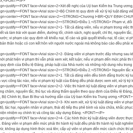
 X;</FONT></P>
ign=justify><FONT face=Arial size=2>Xét đề nghị của Uỷ ban Kiểm tra Trung ươn
ign=justify><FONT face=Arial size=2>Bộ Chính trị quy định về xử lý kỷ luật đảng
lign=center><FONT face=Arial size=2><STRONG>Chương I<BR>QUY ĐỊNH CH
ign=justify><FONT face=Arial size=2><STRONG>Điều 1.</STRONG> Phạm vi, đối 
ign=justify><FONT face=Arial size=2>1- Tất cả đảng viên, nếu vi phạm trong việc t
viết và làm trái với quan điểm, đường lối, chính sách, nghị quyết, chỉ thị, nguyên tắ
ước; vi phạm các quy định về khiếu nại, tố cáo và giải quyết khiếu nại, tố cáo; vi
 bản thân hoặc có con kết hôn với người nước ngoài mà không báo cáo đều phải xử
ign=justify><FONT face=Arial size=2>2- Đảng viên vi phạm trước đây nhưng sau khi
ới phát hiện vi phạm thì vẫn phải xem xét, kết luận; nếu vi phạm đến mức phải thi hà
quy định của Điều lệ Đảng, pháp luật của Nhà nước và những nội dung nêu trong
ign=justify><FONT face=Arial size=2><STRONG>Điều 2.</STRONG> Nguyên tắc xử
ign=justify><FONT face=Arial size=2>1. Tất cả đảng viên đều bình đẳng trước kỷ 
nh vực công tác nào, nếu vi phạm kỷ luật của Đảng đều phải được xem xét, xử lý k
ign=justify><FONT face=Arial size=2>2- Việc thi hành kỷ luật đảng viên vi phạm 
g châm, nguyên tắc, thủ tục và đúng thẩm quyền theo quy định của Điều lệ Đảng
 Bộ Chính trị, Ban Bí thư và hướng dẫn của Uỷ ban Kiểm tra Trung ương.</FONT>
ign=justify><FONT face=Arial size=2>3- Khi xem xét, xử lý kỷ luật đảng viên vi phạm
ộ, tác hại, nguyên nhân vi phạm, thái độ tiếp thu phê bình và sửa chữa, khắc phục
hiện nhiệm vụ chính trị và công tác xây dựng Đảng. </FONT></P>
ign=justify><FONT face=Arial size=2>4- Các hình thức kỷ luật đảng viên được thực
 Đảng viên vi phạm đến mức phải thi hành kỷ luật đều phải thi hành kỷ luật nghiêm
trừ, không áp dụng hình thức xoá tên; cấp uỷ viên vi phạm đến mức cách chức thì p