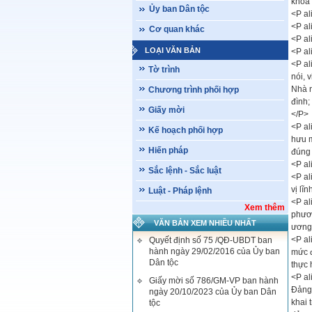
khoá
Ủy ban Dân tộc
<P al
<P al
Cơ quan khác
<P a
LOẠI VĂN BẢN
<P al
<P al
Tờ trình
nói, 
Nhà n
Chương trình phối hợp
đình;
Giấy mời
</P>
<P al
Kế hoạch phối hợp
hưu m
Hiến pháp
đúng 
<P al
Sắc lệnh - Sắc luật
<P al
vị lĩ
Luật - Pháp lệnh
<P al
Xem thêm
phươn
VĂN BẢN XEM NHIỀU NHẤT
ương,
<P al
Quyết định số 75 /QĐ-UBDT ban
hành ngày 29/02/2016 của Ủy ban
mức đ
Dân tộc
thực 
<P al
Giấy mời số 786/GM-VP ban hành
Đảng.
ngày 20/10/2023 của Ủy ban Dân
khai 
tộc