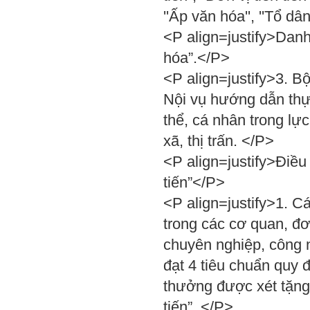
''Ấp văn hóa'', ''Tổ d
<P align=justify>Danh 
hóa”.</P>
<P align=justify>3. B
Nội vụ hướng dẫn thực
thể, cá nhân trong lự
xã, thị trấn. </P>
<P align=justify>Điều 
tiến”</P>
<P align=justify>1. C
trong các cơ quan, đơ
chuyên nghiệp, công 
đạt 4 tiêu chuẩn quy 
thưởng được xét tặng 
tiến”. </P>