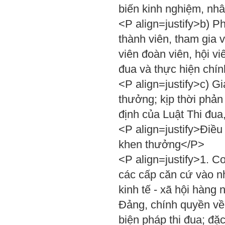
biến kinh nghiệm, nhâ
<P align=justify>b) P
thành viên, tham gia 
viên đoàn viên, hội vi
đua và thực hiện chí
<P align=justify>c) Gi
thưởng; kịp thời phản
định của Luật Thi đu
<P align=justify>Điều
khen thưởng</P>
<P align=justify>1. C
các cấp căn cứ vào nh
kinh tế - xã hội hàng
Đảng, chính quyền về 
biện pháp thi đua; đặc