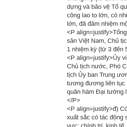
dựng và bảo vệ Tổ qu
công lao to lớn, có n
lớn, đã đảm nhiệm mộ
<P align=justify>Tổ
sản Việt Nam, Chủ tị
1 nhiệm kỳ (từ 3 đến
<P align=justify>Ủy v
Chủ tịch nước, Phó C
tịch Ủy ban Trung ươ
tương đương liên tục
quân hàm Đại tướng l
</P>
<P align=justify>đ) Có
xuất sắc có tác động s
vực: chính trị, kinh t