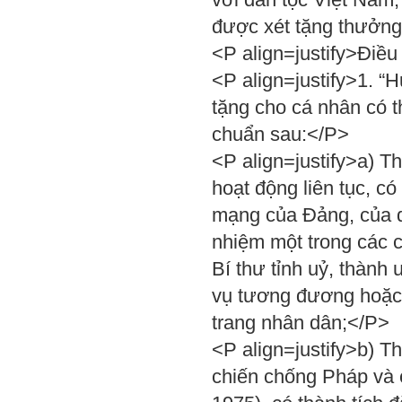
được xét tặng thưởn
<P align=justify>Điề
<P align=justify>1. “
tặng cho cá nhân có th
chuẩn sau:</P>
<P align=justify>a) 
hoạt động liên tục, có
mạng của Đảng, của d
nhiệm một trong các 
Bí thư tỉnh uỷ, thành
vụ tương đương hoặc
trang nhân dân;</P>
<P align=justify>b) T
chiến chống Pháp và 