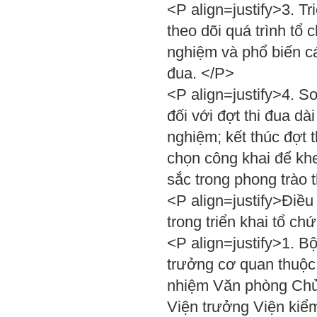
<P align=justify>3. Tr
theo dõi quá trình tổ 
nghiệm và phổ biến cá
đua. </P>
<P align=justify>4. Sơ
đối với đợt thi đua dà
nghiệm; kết thúc đợt t
chọn công khai để khe
sắc trong phong trào 
<P align=justify>Điều
trong triển khai tổ ch
<P align=justify>1. 
trưởng cơ quan thuộc
nhiệm Văn phòng Chủ 
Viện trưởng Viện kiể