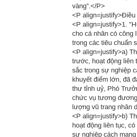
vàng”.</P>
<P align=justify>Điề
<P align=justify>1. "
cho cá nhân có công la
trong các tiêu chuẩn 
<P align=justify>a) 
trước, hoạt động liên 
sắc trong sự nghiệp 
khuyết điểm lớn, đã đ
thư tỉnh uỷ, Phó Trư
chức vụ tương đương
lượng vũ trang nhân 
<P align=justify>b) 
hoạt động liên tục, có
sự nghiệp cách mạng 