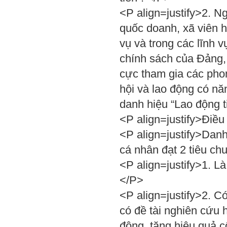
<P align=justify>2. N
quốc doanh, xã viên h
vụ và trong các lĩnh
chính sách của Đảng, 
cực tham gia các phon
hội và lao động có năn
danh hiệu “Lao động t
<P align=justify>Điều
<P align=justify>Danh
cá nhân đạt 2 tiêu ch
<P align=justify>1. Là
</P>
<P align=justify>2. Có
có đề tài nghiên cứu 
động, tăng hiệu quả c