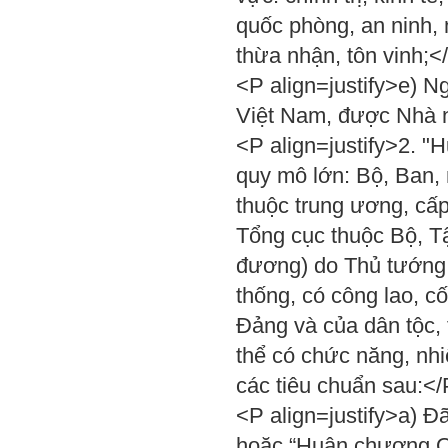
quốc phòng, an ninh,
thừa nhận, tôn vinh;<
<P align=justify>e) N
Việt Nam, được Nhà n
<P align=justify>2. "
quy mô lớn: Bộ, Ban, 
thuộc trung ương, cấ
Tổng cục thuộc Bộ, T
đương) do Thủ tướng 
thống, có công lao, c
Đảng và của dân tộc,
thể có chức năng, nhi
các tiêu chuẩn sau:<
<P align=justify>a) 
hoặc “Huân chương Qu