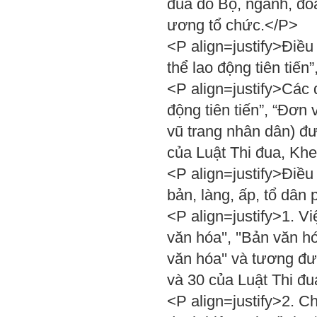
đua do Bộ, ngành, đoà
ương tổ chức.</P>
<P align=justify>Điều
thể lao động tiên tiến”
<P align=justify>Các 
động tiên tiến”, “Đơn v
vũ trang nhân dân) đư
của Luật Thi đua, Kh
<P align=justify>Điều
bản, làng, ấp, tổ dâ
<P align=justify>1. Vi
văn hóa'', ''Bản văn hó
văn hóa'' và tương đư
và 30 của Luật Thi đ
<P align=justify>2. C