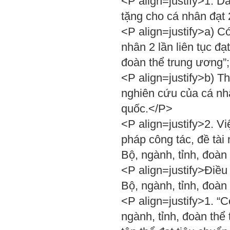
<P align=justify>1. D
tặng cho cá nhân đạt 
<P align=justify>a) Có
nhân 2 lần liên tục đạ
đoàn thể trung ương”
<P align=justify>b) Th
nghiên cứu của cá nh
quốc.</P>
<P align=justify>2. V
pháp công tác, đề tài
Bộ, ngành, tỉnh, đoàn
<P align=justify>Điều
Bộ, ngành, tỉnh, đoàn
<P align=justify>1. “
ngành, tỉnh, đoàn th