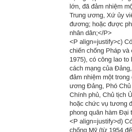
lớn, đã đảm nhiệm mộ
Trung ương, Xứ ủy vi
đương; hoặc được ph
nhân dân;</P>
<P align=justify>c) Có
chiến chống Pháp và 
1975), có công lao to 
cách mạng của Đảng, 
đảm nhiệm một trong c
ương Đảng, Phó Chủ t
Chính phủ, Chủ tịch 
hoặc chức vụ tương đ
phong quân hàm Đại t
<P align=justify>d) Có
chống Mỹ (từ 1954 đế