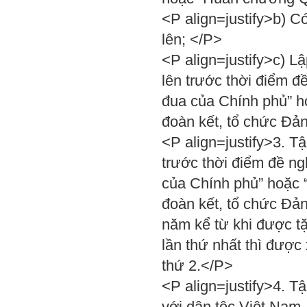
<P align=justify>b) Có
lên; </P>
<P align=justify>c) Lậ
lên trước thời điểm đề
đua của Chính phủ” h
đoàn kết, tổ chức Đả
<P align=justify>3. T
trước thời điểm đề ngh
của Chính phủ” hoặc 
đoàn kết, tổ chức Đản
năm kể từ khi được 
lần thứ nhất thì đượ
thứ 2.</P>
<P align=justify>4. T
với dân tộc Việt Nam