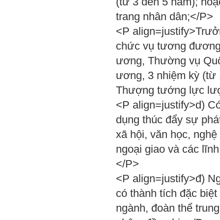
(từ 3 đến 5 năm); ho
trang nhân dân;</P>
<P align=justify>Trư
chức vụ tương đương,&
ương, Thường vụ Quốc 
ương, 3 nhiệm kỳ (từ
Thượng tướng lực lượ
<P align=justify>d) Có
dụng thúc đẩy sự phát 
xã hội, văn học, nghệ
ngoại giao và các lĩ
</P>
<P align=justify>đ) 
có thành tích đặc biệ
ngành, đoàn thể trung