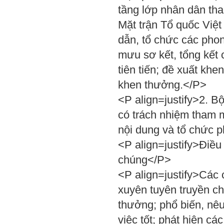
tầng lớp nhân dân tha
Mặt trận Tổ quốc Việt
dẫn, tổ chức các phong
mưu sơ kết, tổng kết 
tiên tiến; đề xuất khe
khen thưởng.</P>
<P align=justify>2. B
có trách nhiệm tham 
nội dung và tổ chức p
<P align=justify>Điều
chúng</P>
<P align=justify>Các 
xuyên tuyên truyền ch
thưởng; phổ biến, nêu
việc tốt; phát hiện cá