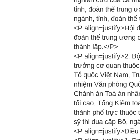
tỉnh, đoàn thể trung 
ngành, tỉnh, đoàn thể
<P align=justify>Hội 
đoàn thể trung ương d
thành lập.</P>
<P align=justify>2. 
trưởng cơ quan thuộc
Tổ quốc Việt Nam, Tr
nhiệm Văn phòng Quố
Chánh án Toà án nhân
tối cao, Tổng Kiểm to
thành phố trực thuộc 
sỹ thi đua cấp Bộ, ng
<P align=justify>Điều