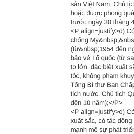
sản Việt Nam, Chủ tị
hoặc được phong quân
trước ngày 30 tháng 
<P align=justify>d) Có
chống Mỹ&nbsp;&nbs
(từ&nbsp;1954 đến ng
bảo vệ Tổ quốc (từ s
to lớn, đặc biệt xuất
tộc, không phạm khuy
Tổng Bí thư Ban Chấ
tịch nước, Chủ tịch Q
đến 10 năm);</P>
<P align=justify>đ) Có
xuất sắc, có tác động 
mạnh mẽ sự phát triển 