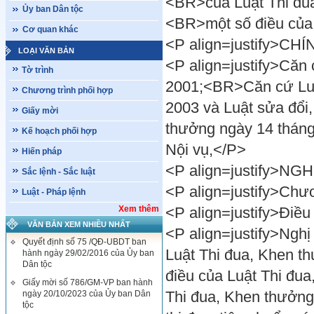
<BR>của Luật Thi đua
Ủy ban Dân tộc
<BR>một số điều củ
Cơ quan khác
<P align=justify>CH
LOẠI VĂN BẢN
<P align=justify>Căn
Tờ trình
2001;<BR>Căn cứ Luậ
Chương trình phối hợp
2003 và Luật sửa đổi,
Giấy mời
thưởng ngày 14 thán
Kế hoạch phối hợp
Nội vụ,</P>
Hiến pháp
<P align=justify>NG
Sắc lệnh - Sắc luật
<P align=justify>
Luật - Pháp lệnh
Xem thêm
<P align=justify>Điều
VĂN BẢN XEM NHIỀU NHẤT
<P align=justify>Nghị 
Quyết định số 75 /QĐ-UBDT ban
Luật Thi đua, Khen t
hành ngày 29/02/2016 của Ủy ban
Dân tộc
điều của Luật Thi đua
Giấy mời số 786/GM-VP ban hành
Thi đua, Khen thưởng)
ngày 20/10/2023 của Ủy ban Dân
tộc