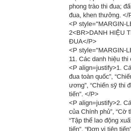
phong trào thi đua; đấ
đua, khen thưởng. </
<P style="MARGIN-LE
2<BR>DANH HIỆU T
ĐUA</P>
<P style="MARGIN-LEF
11. Các danh hiệu thi
<P align=justify>1. Cá
đua toàn quốc”, “Chiến
ương”, “Chiến sỹ thi đ
tiến”. </P>
<P align=justify>2. Cá
của Chính phủ”, “Cờ t
“Tập thể lao động xuất
tiến”, “Đơn vị tiên tiến