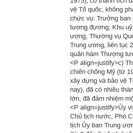
1975), có thành tích 
vệ Tổ quốc, không ph
chức vụ: Trưởng ban 
tương đương; Khu uỷ v
ương, Thường vụ Quốc 
Trung ương, liên tục
quân hàm Thượng tướ
<P align=justify>c) Th
chiến chống Mỹ (từ 1
xây dựng và bảo vệ T
nay), đã có nhiều thà
lớn, đã đảm nhiệm mộ
<P align=justify>Ủy v
Chủ tịch nước, Phó C
tịch Ủy ban Trung ươn