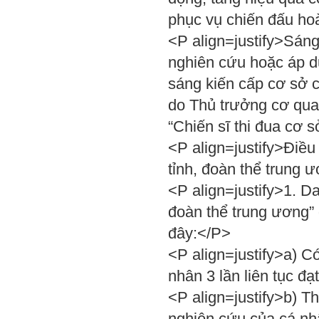
phục vụ chiến đấu ho
<P align=justify>Sáng 
nghiên cứu hoặc áp d
sáng kiến cấp cơ sở c
do Thủ trưởng cơ qua
“Chiến sĩ thi đua cơ s
<P align=justify>Điều
tỉnh, đoàn thể trung 
<P align=justify>1. Da
đoàn thể trung ương” 
đây:</P>
<P align=justify>a) Có
nhân 3 lần liên tục đạ
<P align=justify>b) Th
nghiên cứu của cá nh