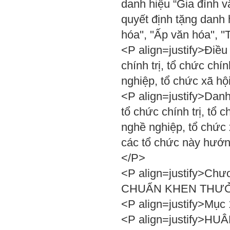
danh hiệu “Gia đình 
quyết định tặng danh h
hóa'', ''Ấp văn hóa'',
<P align=justify>Điều
chính trị, tổ chức chính
nghiệp, tổ chức xã hộ
<P align=justify>Danh
tổ chức chính trị, tổ ch
nghề nghiệp, tổ chức
các tổ chức này hướng
</P>
<P align=justify>C
CHUẨN KHEN THƯ
<P align=justify>Mục
<P align=justify>