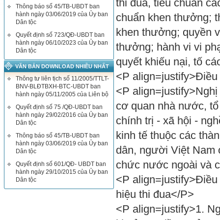
thi đua, tiêu chuẩn cá
Thông báo số 45/TB-UBDT ban
hành ngày 03/06/2019 của Ủy ban
chuẩn khen thưởng; th
Dân tộc
khen thưởng; quyền v
Quyết định số 723/QĐ-UBDT ban
hành ngày 06/10/2023 của Ủy ban
thưởng; hành vi vi phạ
Dân tộc
quyết khiếu nại, tố c
VĂN BẢN DOWNLOAD NHIỀU NHẤT
<P align=justify>Điề
Thông tư liên tịch số 11/2005/TTLT-
BNV-BLĐTBXH-BTC-UBDT ban
<P align=justify>Nghị
hành ngày 05/11/2005 của Liên bộ
cơ quan nhà nước, tổ c
Quyết định số 75 /QĐ-UBDT ban
hành ngày 29/02/2016 của Ủy ban
chính trị - xã hội - n
Dân tộc
kinh tế thuộc các thà
Thông báo số 45/TB-UBDT ban
hành ngày 03/06/2019 của Ủy ban
dân, người Việt Nam 
Dân tộc
chức nước ngoài và c
Quyết định số 601/QĐ- UBDT ban
hành ngày 29/10/2015 của Ủy ban
<P align=justify>Điều
Dân tộc
hiệu thi đua</P>
<P align=justify>1. N