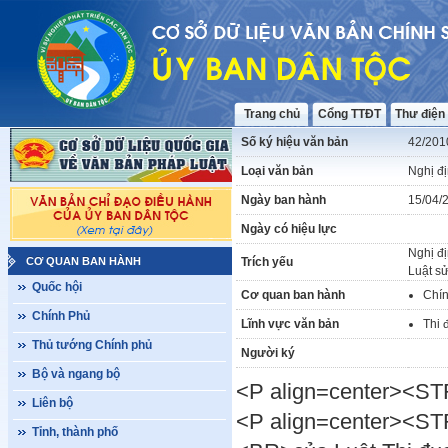
Trang chủ
Cổng TTĐT
Thư điện
Số ký hiệu văn bản
42/201
Loại văn bản
Nghị đ
Ngày ban hành
15/04/
Ngày có hiệu lực
Nghị đị
CƠ QUAN BAN HÀNH
Trích yếu
Luật sử
Quốc hội
Cơ quan ban hành
Chí
Chính Phủ
Lĩnh vực văn bản
Thi 
Thủ tướng Chính phủ
Người ký
Bộ và ngang bộ
<P align=center><
Liên bộ
<P align=center><STR
Tỉnh, thành phố