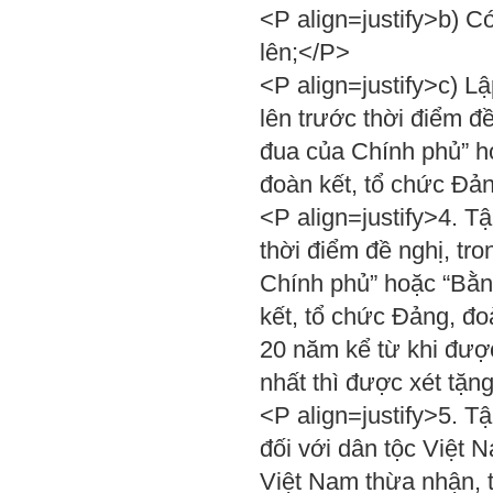
<P align=justify>b) Có
lên;</P>
<P align=justify>c) Lậ
lên trước thời điểm đề
đua của Chính phủ” h
đoàn kết, tổ chức Đả
<P align=justify>4. Tậ
thời điểm đề nghị, tro
Chính phủ” hoặc “Bằn
kết, tổ chức Đảng, đo
20 năm kể từ khi đượ
nhất thì được xét tặn
<P align=justify>5. T
đối với dân tộc Việt
Việt Nam thừa nhận, 