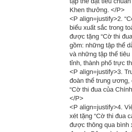
tập thể đạt tiêu chuẩn
Khen thưởng. </P>
<P align=justify>2. “C
biểu xuất sắc trong t
được tặng “Cờ thi đua
gồm: những tập thể d
và những tập thể tiêu
tỉnh, thành phố trực 
<P align=justify>3. T
đoàn thể trung ương, 
“Cờ thi đua của Chín
</P>
<P align=justify>4. Vi
xét tặng “Cờ thi đua 
được thông qua bình x