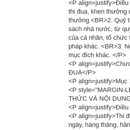
<P align=justify>Điề
thi đua, khen thưởng 
thưởng.<BR>2. Quỹ th
sách nhà nước, từ qu
của cá nhân, tổ chức
pháp khác. <BR>3. Ng
mục đích khác. </P>
<P align=justify>C
ĐUA</P>
<P align=justify>Mục
<P style="MARGIN-LE
THỨC VÀ NỘI DUNG
<P align=justify>Điều
<P align=justify>Thi
ngày, hàng tháng, hàn