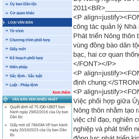
Ủy ban Dân tộc
2011<BR>________
Cơ quan khác
<P align=justify><FO
LOẠI VĂN BẢN
công tác quản lý Nhà
Tờ trình
Phát triển Nông thôn 
Chương trình phối hợp
vùng đồng bào dân tộc
Giấy mời
bạc, hai cơ quan thốn
Kế hoạch phối hợp
</FONT></P>
Hiến pháp
<P align=justify><F
Sắc lệnh - Sắc luật
định chung:</STRO
Luật - Pháp lệnh
<P align=justify><FON
Xem thêm
Việc phối hợp giữa Ủ
VĂN BẢN XEM NHIỀU NHẤT
Quyết định số 75 /QĐ-UBDT ban
Nông thôn nhằm tạo r
hành ngày 29/02/2016 của Ủy ban
Dân tộc
việc chỉ đạo, nghiên 
Giấy mời số 786/GM-VP ban hành
nghiệp và phát triển 
ngày 20/10/2023 của Ủy ban Dân
tộc
động lực phát triển ki