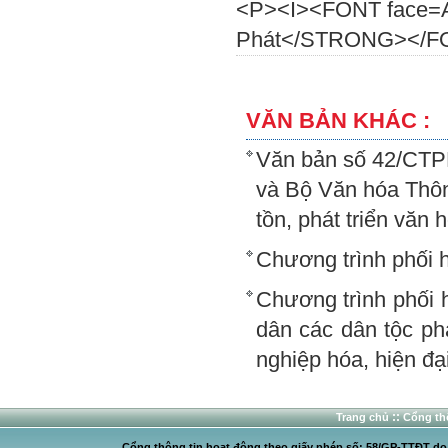
<P><I><FONT face=
Phát</STRONG></F
VĂN BẢN KHÁC :
Văn bản số 42/CTP
và Bộ Văn hóa Thôn
tồn, phát triển văn 
Chương trình phối h
Chương trình phối 
dân các dân tộc phá
nghiệp hóa, hiện đạ
::
Trang chủ
Cổng thô
Cổng thông tin hoạt động theo giấy phép số: 58/GP-TTĐT do C