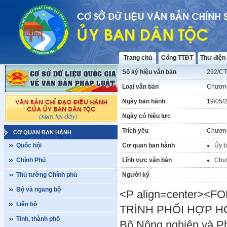
Trang chủ
Cổng TTĐT
Thư điện
Số ký hiệu văn bản
292/C
Loại văn bản
Chương
Ngày ban hành
19/05/
Ngày có hiệu lực
Trích yếu
Chương 
CƠ QUAN BAN HÀNH
Quốc hội
Cơ quan ban hành
Ủy b
Chính Phủ
Lĩnh vực văn bản
Chươ
Thủ tướng Chính phủ
Người ký
Bộ và ngang bộ
<P align=center><
Liên bộ
TRÌNH PHỐI HỢP HO
Tỉnh, thành phố
Bộ Nông nghiệp và Ph