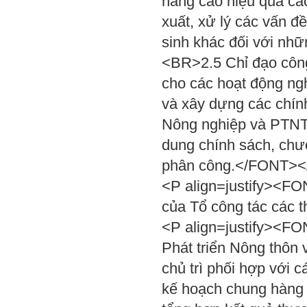
nâng cao hiệu quả các
xuất, xử lý các vấn đề
sinh khác đối với nhữ
<BR>2.5 Chỉ đạo công
cho các hoạt động ngh
và xây dựng các chín
Nông nghiệp và PTNT c
dung chính sách, chươ
phân công.</FONT><
<P align=justify><FO
của Tổ công tác các
<P align=justify><FON
Phát triển Nông thôn 
chủ trì phối hợp với 
kế hoạch chung hàng 