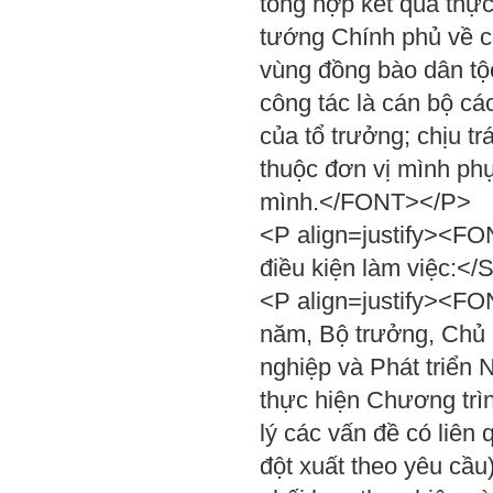
tổng hợp kết quả thực
tướng Chính phủ về c
vùng đồng bào dân tộ
công tác là cán bộ cá
của tổ trưởng; chịu t
thuộc đơn vị mình phụ
mình.</FONT></P>
<P align=justify><F
điều kiện làm việc
<P align=justify><FO
năm, Bộ trưởng, Chủ
nghiệp và Phát triển 
thực hiện Chương trìn
lý các vấn đề có liên
đột xuất theo yêu cầu)