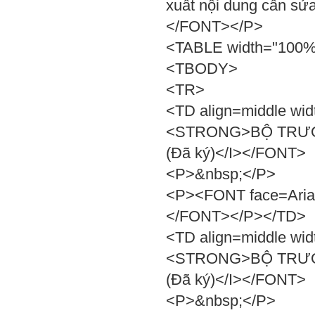
xuất nội dung cần sửa 
</FONT></P>
<TABLE width="100%
<TBODY>
<TR>
<TD align=middle wi
<STRONG>BỘ TRƯỞ
(Đã ký)</I></FONT>
<P>&nbsp;</P>
<P><FONT face=Ari
</FONT></P></TD>
<TD align=middle wi
<STRONG>BỘ TRƯỞ
(Đã ký)</I></FONT>
<P>&nbsp;</P>