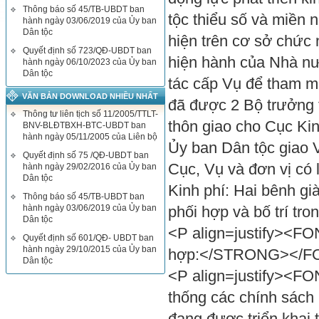
Thông báo số 45/TB-UBDT ban
tộc thiểu số và miền 
hành ngày 03/06/2019 của Ủy ban
Dân tộc
hiện trên cơ sở chức 
Quyết định số 723/QĐ-UBDT ban
hiện hành của Nhà nư
hành ngày 06/10/2023 của Ủy ban
Dân tộc
tác cấp Vụ để tham m
VĂN BẢN DOWNLOAD NHIỀU NHẤT
đã được 2 Bộ trưởng 
Thông tư liên tịch số 11/2005/TTLT-
thôn giao cho Cục Kin
BNV-BLĐTBXH-BTC-UBDT ban
hành ngày 05/11/2005 của Liên bộ
Ủy ban Dân tộc giao 
Quyết định số 75 /QĐ-UBDT ban
Cục, Vụ và đơn vị có 
hành ngày 29/02/2016 của Ủy ban
Dân tộc
Kinh phí: Hai bênh gi
Thông báo số 45/TB-UBDT ban
hành ngày 03/06/2019 của Ủy ban
phối hợp và bố trí t
Dân tộc
<P align=justify><FO
Quyết định số 601/QĐ- UBDT ban
hành ngày 29/10/2015 của Ủy ban
hợp:</STRONG></F
Dân tộc
<P align=justify><FON
thống các chính sách 
đang được triển khai t