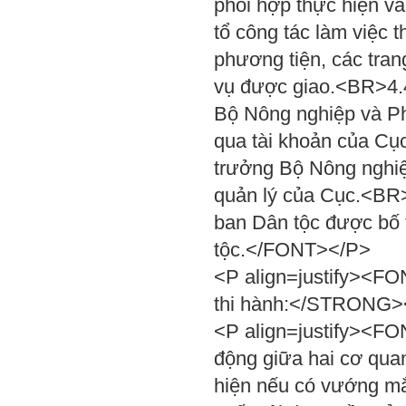
phối hợp thực hiện và
tổ công tác làm việc
phương tiện, các trang
vụ được giao.<BR>4.4
Bộ Nông nghiệp và Phá
qua tài khoản của Cụ
trưởng Bộ Nông nghiệ
quản lý của Cục.<BR>
ban Dân tộc được bố 
tộc.</FONT></P>
<P align=justify><F
thi hành:</STRONG
<P align=justify><FO
động giữa hai cơ quan
hiện nếu có vướng mắ