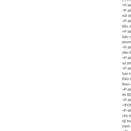
PTTH
<P al
<P al
mô đ
<P al
tiêu,
<P al
bảo v
phươ
<P al
dân t
<P al
sự ph
<P al
ban n
Đào t
theo 
<P al
do Bộ
<P a
</FO
<P al
cho h
vệ tr
minh 