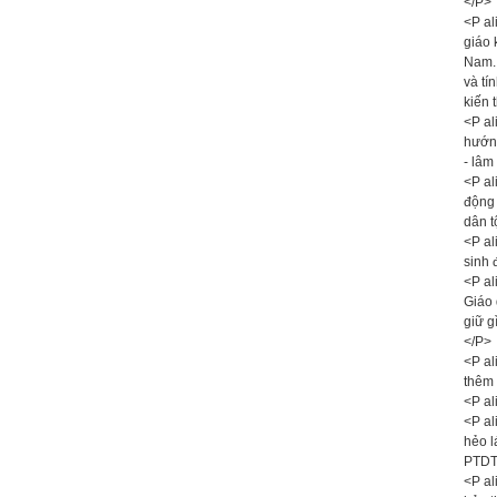
</P>
<P al
giáo 
Nam. 
và tí
kiến 
<P al
hướng
- lâm
<P al
động 
dân t
<P al
sinh 
<P al
Giáo 
giữ g
</P>
<P al
thêm 
<P a
<P al
hẻo l
PTDT
<P al