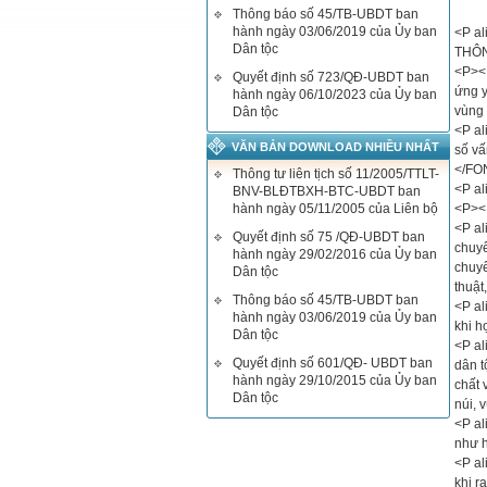
Thông báo số 45/TB-UBDT ban
hành ngày 03/06/2019 của Ủy ban
<P a
Dân tộc
THÔN
<P><F
Quyết định số 723/QĐ-UBDT ban
ứng y
hành ngày 06/10/2023 của Ủy ban
vùng
Dân tộc
<P al
VĂN BẢN DOWNLOAD NHIỀU NHẤT
số vấ
</FO
Thông tư liên tịch số 11/2005/TTLT-
<P a
BNV-BLĐTBXH-BTC-UBDT ban
hành ngày 05/11/2005 của Liên bộ
<P><F
<P al
Quyết định số 75 /QĐ-UBDT ban
chuyê
hành ngày 29/02/2016 của Ủy ban
chuyê
Dân tộc
thuật
Thông báo số 45/TB-UBDT ban
<P al
hành ngày 03/06/2019 của Ủy ban
khi h
Dân tộc
<P al
Quyết định số 601/QĐ- UBDT ban
dân t
hành ngày 29/10/2015 của Ủy ban
chất 
Dân tộc
núi, 
<P al
như h
<P al
khi r