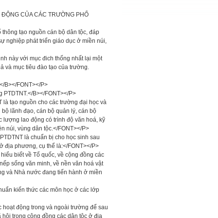
OẠT ĐỘNG CỦA CÁC TRƯỜNG PHỔ
 thông tạo nguồn cán bộ dân tộc, đáp
 sự nghiệp phát triển giáo dục ở miền núi,
h này với mục đich thống nhất lại một
 và mục tiêu đào tạo của trường.
</B></FONT></P>
ờng PTDTNT.</B></FONT></P>
là tạo nguồn cho các trường đại học và
n bộ lãnh đạo, cán bộ quản lý, cán bộ
lượng lao động có trình độ văn hoá, kỹ
ền núi, vùng dân tộc.</FONT></P>
 PTDTNT là chuẩn bị cho học sinh sau
ội ở địa phương, cụ thể là:</FONT></P>
 hiểu biết về Tổ quốc, về cộng đồng các
à nếp sống văn minh, về nền văn hoá vật
ảng và Nhà nước đang tiến hành ở miền
huẩn kiến thức các môn học ở các lớp
c hoạt động trong và ngoài trường để sau
ã hội trong cộng đồng các dân tộc ở địa