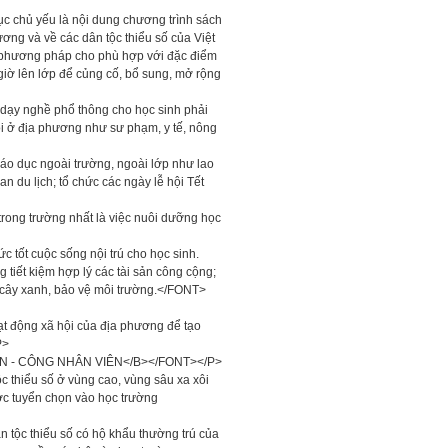
c chủ yếu là nội dung chương trình sách
ơng và về các dân tộc thiểu số của Việt
 phương pháp cho phù hợp với đặc điểm
iờ lên lớp để củng cố, bổ sung, mở rộng
dạy nghề phổ thông cho học sinh phải
i ở địa phương như sư phạm, y tế, nông
áo dục ngoài trường, ngoài lớp như lao
n du lịch; tổ chức các ngày lễ hội Tết
rong trường nhất là việc nuôi dưỡng học
tốt cuộc sống nội trú cho học sinh.
 tiết kiệm hợp lý các tài sản công cộng;
c cây xanh, bảo vệ môi trường.</FONT>
t động xã hội của địa phương để tạo
P>
IÊN - CÔNG NHÂN VIÊN</B></FONT></P>
c thiểu số ở vùng cao, vùng sâu xa xôi
ược tuyển chọn vào học trường
n tộc thiểu số có hộ khẩu thường trú của