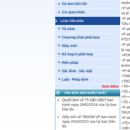
nhiệm
Ủy ban Dân tộc
<P al
Cơ quan khác
và tổ
<P al
LOẠI VĂN BẢN
Tiểu 
Tờ trình
<P a
<P al
Chương trình phối hợp
PTDT
<P al
Giấy mời
từ ng
Kế hoạch phối hợp
</FO
<P al
Hiến pháp
trưởn
<P>&
Sắc lệnh - Sắc luật
<TABL
Luật - Pháp lệnh
<TB
Xem thêm
<TR>
<TD v
VĂN BẢN XEM NHIỀU NHẤT
<P><
Quyết định số 75 /QĐ-UBDT ban
<TD v
hành ngày 29/02/2016 của Ủy ban
<P a
Dân tộc
TRƯỞ
Giấy mời số 786/GM-VP ban hành
<P a
ngày 20/10/2023 của Ủy ban Dân
</TD
tộc
<HR