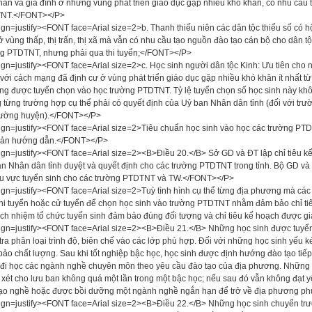
hân và gia đình ở những vùng phát triển giáo dục gặp nhiều khó khăn, có nhu cầu
NT.</FONT></P>
ign=justify><FONT face=Arial size=2>b. Thanh thiếu niên các dân tộc thiểu số có h
ở vùng thấp, thị trấn, thị xã mà vẫn có nhu cầu tạo nguồn đào tạo cán bộ cho dân t
g PTDTNT, nhưng phải qua thi tuyển;</FONT></P>
ign=justify><FONT face=Arial size=2>c. Học sinh người dân tộc Kinh: Ưu tiên cho nh
với cách mạng đã định cư ở vùng phát triển giáo dục gặp nhiều khó khăn ít nhất từ
ũng được tuyển chọn vào học trường PTDTNT. Tỷ lệ tuyển chọn số học sinh này khô
 từng trường hợp cụ thể phải có quyết định của Uỷ ban Nhân dân tỉnh (đối với trư
rường huyện).</FONT></P>
ign=justify><FONT face=Arial size=2>Tiêu chuẩn học sinh vào học các trường PTD
bản hướng dẫn.</FONT></P>
ign=justify><FONT face=Arial size=2><B>Điều 20.</B> Sở GD và ĐT lập chỉ tiêu kế
n Nhân dân tỉnh duyệt và quyết định cho các trường PTDTNT trong tỉnh. Bộ GD và Đ
u vực tuyển sinh cho các trường PTDTNT và TW.</FONT></P>
ign=justify><FONT face=Arial size=2>Tuỳ tình hình cụ thể từng địa phương mà các
thi tuyển hoặc cử tuyển để chọn học sinh vào trường PTDTNT nhằm đảm bảo chỉ 
ách nhiệm tổ chức tuyển sinh đảm bảo đúng đối tượng và chỉ tiêu kế hoạch được 
ign=justify><FONT face=Arial size=2><B>Điều 21.</B> Những học sinh được tuyể
tra phân loại trình độ, biên chế vào các lớp phù hợp. Đối với những học sinh yếu 
ảo chất lượng. Sau khi tốt nghiệp bậc học, học sinh được định hướng đào tạo tiế
đi học các ngành nghề chuyên môn theo yêu cầu đào tạo của địa phương. Những h
xét cho lưu ban không quá một lần trong một bậc học; nếu sau đó vẫn không đạt yê
ạo nghề hoặc được bồi dưỡng một ngành nghề ngắn hạn để trở về địa phương p
ign=justify><FONT face=Arial size=2><B>Điều 22.</B> Những học sinh chuyển tr