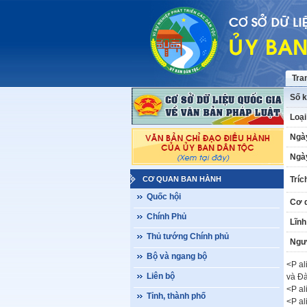
Tra
Số k
Loại
Ngà
Ngày
CƠ QUAN BAN HÀNH
Tríc
Quốc hội
Cơ 
Chính Phủ
Lĩnh
Thủ tướng Chính phủ
Ngư
Bộ và ngang bộ
<P a
Liên bộ
và Đà
<P a
Tỉnh, thành phố
<P al