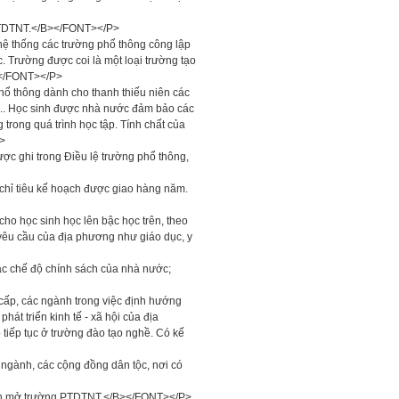
g PTDTNT.</B></FONT></P>
ệ thống các trường phổ thông công lập
. Trường được coi là một loại trường tạo
g.</FONT></P>
ổ thông dành cho thanh thiếu niên các
nh... Học sinh được nhà nước đảm bảo các
 trong quá trình học tập. Tính chất của
>
c ghi trong Điều lệ trường phổ thông,
 chỉ tiêu kế hoạch được giao hàng năm.
cho học sinh học lên bậc học trên, theo
yêu cầu của địa phương như giáo dục, y
ác chế độ chính sách của nhà nước;
cấp, các ngành trong việc định hướng
t triển kinh tế - xã hội của địa
tiếp tục ở trường đào tạo nghề. Có kế
 ngành, các cộng đồng dân tộc, nơi có
kiện mở trường PTDTNT.</B></FONT></P>