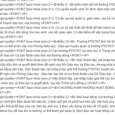
 của huyện.</FONT></P>
ign=justify><FONT face=Arial size=2><B>Điều 9. </B>Điều kiện để mở trường P
ign=justify><FONT face=Arial size=2>1. Có nguồn tuyển sinh ổn định, đảm bảo cho
ào tạo.</FONT></P>
ign=justify><FONT face=Arial size=2>2. Có đủ cán bộ quản lý, giáo viên, cán bộ 
 kế hoạch dạy học của trường.</FONT></P>
ign=justify><FONT face=Arial size=2>3. Có cơ sở vật chất cần thiết để tiến hành c
iệc tổ chức đời sống cho học sinh, cán bộ, giáo viên. Có địa điểm để xây dựng trư
ng.</FONT></P>
ign=justify><FONT face=Arial size=2><B>Điều 10</B>. Trường PTDTNT tỉnh Sở Gi
ỉnh có thể phân cấp cho Phòng Giáo dục - Đào tạo huyện quản lý trường PTDTN
ign=justify><FONT face=Arial size=2>Các trường PTDTNT các khu vực ở Trung ươn
ối hợp với Uỷ ban Nhân dân tỉnh nơi trường đóng.</FONT></P>
ign=justify><FONT face=Arial size=2><B>Điều 11.</B> Việc thành lập, sát nhập ho
hân dân tỉnh ra quyết định theo đề nghị của Sở Giáo dục và Đào tạo, nhưng phải 
ạo bằng văn bản. Việc thạnh lập, sát nhập hoặc giải thể trường PTDTNT huyên do
đề nghị của Phòng Giáo dục - Đào tạo sau khi có sự thoả thuận của Sở Giáo dục 
ign=justify><FONT face=Arial size=2>Việc thành lập, sát nhập hoặc giải thể các
 Giáo dục và Đào tạo ra quyết định, sau khi Chính phủ đồng ý.</FONT></P>
lign=center><FONT face=Arial size=2><B>CHƯƠNG II<BR>NHỮNG HOẠT ĐỘ
NT></P>
ign=justify><FONT face=Arial size=2><B>Điều 12.</B> Mọi hoạt động của trường
ọc sinh tinh thần đoàn kết dân tộc, ý thức giữ gìn và phát huy bản sắc văn hoá của 
uyền thống tốt đẹp của các dân tộc anh em, ý thức xây dựng và bảo vệ Tổ quốc, tin
khoa học để sau khi ra trường có thể tham gia quản lý, lãnh đạo các hoạt động c