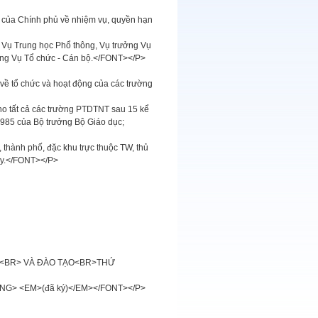
4 của Chính phủ về nhiệm vụ, quyền hạn
g Vụ Trung học Phổ thông, Vụ trưởng Vụ
ưởng Vụ Tổ chức - Cán bộ.</FONT></P>
về tổ chức và hoạt động của các trường
ho tất cả các trường PTDTNT sau 15 kể
1985 của Bộ trưởng Bộ Giáo dục;
thành phố, đặc khu trực thuộc TW, thủ
này.</FONT></P>
ỤC<BR> VÀ ĐÀO TẠO<BR>THỨ
ONG> <EM>(đã ký)</EM></FONT></P>