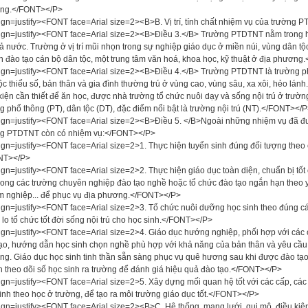
ng.</FONT></P>
ign=justify><FONT face=Arial size=2><B>B. Vị trí, tính chất nhiệm vụ của trườn
ign=justify><FONT face=Arial size=2><B>Điều 3.</B> Trường PTDTNT nằm trong h
ả nước. Trường ở vị trí mũi nhọn trong sự nghiệp giáo dục ở miền núi, vùng dân tộc
 đào tạo cán bộ dân tộc, một trung tâm văn hoá, khoa học, kỹ thuật ở địa phươn
ign=justify><FONT face=Arial size=2><B>Điều 4.</B> Trường PTDTNT là trường ph
ộc thiểu số, bản thân và gia đình thường trú ở vùng cao, vùng sâu, xa xôi, hẻo lá
kiện cần thiết để ăn học, được nhà trường tổ chức nuôi dạy và sống nội trú ở trường
g phổ thông (PT), dân tộc (DT), đặc điểm nổi bật là trường nội trú (NT).</FONT></P
ign=justify><FONT face=Arial size=2><B>Điều 5. </B>Ngoài những nhiệm vụ đã đượ
ng PTDTNT còn có nhiệm vụ:</FONT></P>
ign=justify><FONT face=Arial size=2>1. Thực hiện tuyển sinh đúng đối tượng theo
NT></P>
ign=justify><FONT face=Arial size=2>2. Thực hiện giáo dục toàn diện, chuẩn bị tốt 
rong các trường chuyên nghiệp đào tạo nghề hoặc tổ chức đào tạo ngắn hạn theo 
âm nghiệp... để phục vụ địa phương.</FONT></P>
ign=justify><FONT face=Arial size=2>3. Tổ chức nuôi dưỡng học sinh theo đúng c
lo tổ chức tốt đời sống nội trú cho học sinh.</FONT></P>
ign=justify><FONT face=Arial size=2>4. Giáo dục hướng nghiệp, phối hợp với các 
ạo, hướng dẫn học sinh chọn nghề phù hợp với khả năng của bản thân và yêu cầu phá
g. Giáo dục học sinh tinh thần sẵn sàng phục vụ quê hương sau khi được đào tạo 
 theo dõi số học sinh ra trường để đánh giá hiệu quả đào tạo.</FONT></P>
ign=justify><FONT face=Arial size=2>5. Xây dựng mối quan hệ tốt với các cấp, các
inh theo học ở trường, để tạo ra môi trường giáo dục tốt.</FONT></P>
ign=justify><FONT face=Arial size=2><B>C. Hệ thống, mạng lưới, qui mô, điều 