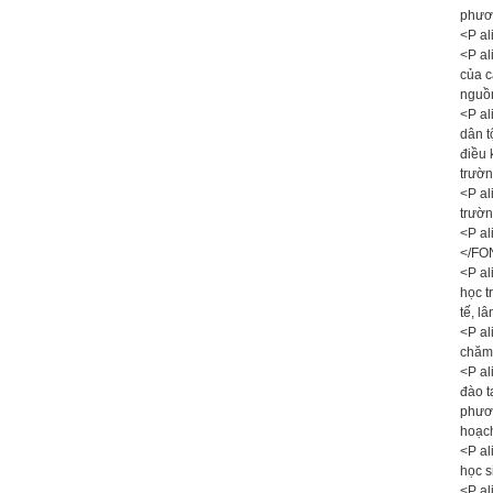
phươ
<P al
<P al
của c
nguồn
<P al
dân t
điều 
trườn
<P al
trườ
<P al
</FO
<P al
học t
tế, l
<P al
chăm 
<P al
đào t
phươn
hoạch
<P al
học s
<P al