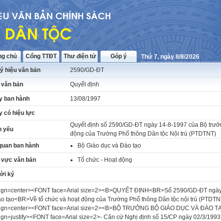
ng chủ
Cổng TTĐT
Thư điện tử
Góp ý
Thứ 7, ngày 8/8/2026
ý hiệu văn bản
2590/GD-ĐT
 văn bản
Quyết định
y ban hành
13/08/1997
 có hiệu lực
Quyết định số 2590/GD-ĐT ngày 14-8-1997 của Bộ trưởn
h yếu
động của Trường Phổ thông Dân tộc Nội trú (PTDTNT)
quan ban hành
Bộ Giáo dục và Đào tạo
 vực văn bản
Tổ chức - Hoạt động
ời ký
lign=center><FONT face=Arial size=2><B>QUYẾT ĐỊNH<BR>Số 2590/GD-ĐT ngày 
o tạo<BR>Về tổ chức và hoạt động của Trường Phổ thông Dân tộc nội trú (PTDTNT)
lign=center><FONT face=Arial size=2><B>BỘ TRƯỞNG BỘ GIÁO DỤC VÀ ĐÀO T
ign=justify><FONT face=Arial size=2>- Căn cứ Nghị định số 15/CP ngày 02/3/1993