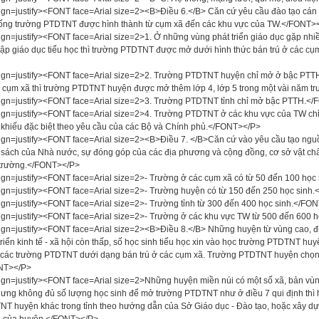
ign=justify><FONT face=Arial size=2><B>Điều 6.</B> Căn cứ yêu cầu đào tạo cán 
ống trường PTDTNT được hình thành từ cụm xã đến các khu vực của TW.</FONT>
ign=justify><FONT face=Arial size=2>1. Ở những vùng phát triển giáo dục gặp nhiều
ập giáo dục tiểu học thì trường PTDTNT được mở dưới hình thức bán trú ở các cụm
ign=justify><FONT face=Arial size=2>2. Trường PTDTNT huyện chỉ mở ở bậc PTT
 cụm xã thì trường PTDTNT huyện được mở thêm lớp 4, lớp 5 trong một vài năm t
ign=justify><FONT face=Arial size=2>3. Trường PTDTNT tỉnh chỉ mở bậc PTTH.<
ign=justify><FONT face=Arial size=2>4. Trường PTDTNT ở các khu vực của TW chỉ 
khiếu đặc biệt theo yêu cầu của các Bộ và Chính phủ.</FONT></P>
ign=justify><FONT face=Arial size=2><B>Điều 7. </B>Căn cứ vào yêu cầu tạo nguồ
sách của Nhà nước, sự đóng góp của các địa phương và cộng đồng, cơ sở vật chấ
 trường.</FONT></P>
ign=justify><FONT face=Arial size=2>- Trường ở các cụm xã có từ 50 đến 100 họ
ign=justify><FONT face=Arial size=2>- Trường huyện có từ 150 đến 250 học sinh
ign=justify><FONT face=Arial size=2>- Trường tỉnh từ 300 đến 400 học sinh.</FO
ign=justify><FONT face=Arial size=2>- Trường ở các khu vực TW từ 500 đến 600 
ign=justify><FONT face=Arial size=2><B>Điều 8.</B> Những huyện từ vùng cao, địa 
triển kinh tế - xã hội còn thấp, số học sinh tiểu học xin vào học trường PTDTNT hu
các trường PTDTNT dưới dạng bán trú ở các cụm xã. Trường PTDTNT huyện chọn tu
NT></P>
ign=justify><FONT face=Arial size=2>Những huyện miền núi có một số xã, bản vùn
ưng không đủ số lượng học sinh để mở trường PTDTNT như ở điều 7 qui định thì h
T huyện khác trong tỉnh theo hướng dẫn của Sở Giáo dục - Đào tạo, hoặc xây dự