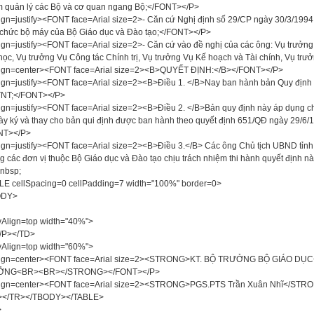
 quản lý các Bộ và cơ quan ngang Bộ;</FONT></P>
ign=justify><FONT face=Arial size=2>- Căn cứ Nghị định số 29/CP ngày 30/3/199
 chức bộ máy của Bộ Giáo dục và Đào tạo;</FONT></P>
ign=justify><FONT face=Arial size=2>- Căn cứ vào đề nghị của các ông: Vụ trưởn
học, Vụ trưởng Vụ Công tác Chính trị, Vụ trưởng Vụ Kế hoạch và Tài chính, Vụ tr
lign=center><FONT face=Arial size=2><B>QUYẾT ĐỊNH:</B></FONT></P>
ign=justify><FONT face=Arial size=2><B>Điều 1. </B>Nay ban hành bản Quy định 
NT;</FONT></P>
ign=justify><FONT face=Arial size=2><B>Điều 2. </B>Bản quy định này áp dụng c
ày ký và thay cho bản qui định được ban hành theo quyết định 651/QĐ ngày 29/6/
NT></P>
ign=justify><FONT face=Arial size=2><B>Điều 3.</B> Các ông Chủ tịch UBND tỉnh, 
g các đơn vị thuộc Bộ Giáo dục và Đào tạo chịu trách nhiệm thi hành quyết định 
nbsp;
E cellSpacing=0 cellPadding=7 width="100%" border=0>
ODY>
Align=top width="40%">
/P></TD>
Align=top width="60%">
lign=center><FONT face=Arial size=2><STRONG>KT. BỘ TRƯỞNG BỘ GIÁO D
NG<BR><BR></STRONG></FONT></P>
lign=center><FONT face=Arial size=2><STRONG>PGS.PTS Trần Xuân Nhĩ</STR
></TR></TBODY></TABLE>
>