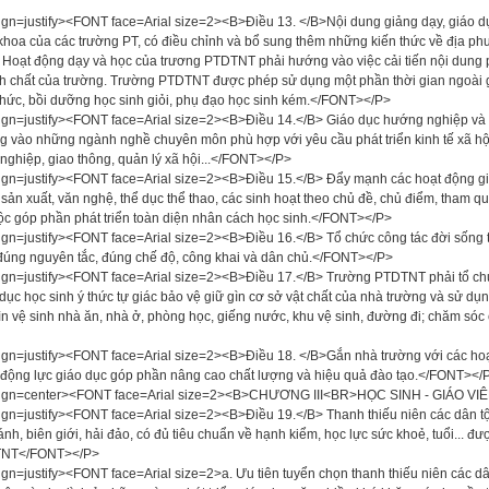
ign=justify><FONT face=Arial size=2><B>Điều 13. </B>Nội dung giảng dạy, giáo dụ
khoa của các trường PT, có điều chỉnh và bổ sung thêm những kiến thức về địa phư
Hoạt động dạy và học của trương PTDTNT phải hướng vào việc cải tiến nội dung
nh chất của trường. Trường PTDTNT được phép sử dụng một phần thời gian ngoài g
thức, bồi dưỡng học sinh giỏi, phụ đạo học sinh kém.</FONT></P>
ign=justify><FONT face=Arial size=2><B>Điều 14.</B> Giáo dục hướng nghiệp và 
 vào những ngành nghề chuyên môn phù hợp với yêu cầu phát triển kinh tế xã hộ
 nghiệp, giao thông, quản lý xã hội...</FONT></P>
ign=justify><FONT face=Arial size=2><B>Điều 15.</B> Đẩy mạnh các hoạt động gi
sản xuất, văn nghệ, thể dục thể thao, các sinh hoạt theo chủ đề, chủ điểm, tham qua
ộc góp phần phát triển toàn diện nhân cách học sinh.</FONT></P>
ign=justify><FONT face=Arial size=2><B>Điều 16.</B> Tổ chức công tác đời sống t
đúng nguyên tắc, đúng chế độ, công khai và dân chủ.</FONT></P>
ign=justify><FONT face=Arial size=2><B>Điều 17.</B> Trường PTDTNT phải tổ chức 
dục học sinh ý thức tự giác bảo vệ giữ gìn cơ sở vật chất của nhà trường và sử dụng
ìn vệ sinh nhà ăn, nhà ở, phòng học, giếng nước, khu vệ sinh, đường đi; chăm só
ign=justify><FONT face=Arial size=2><B>Điều 18. </B>Gắn nhà trường với các hoạ
động lực giáo dục góp phần nâng cao chất lượng và hiệu quả đào tạo.</FONT></
lign=center><FONT face=Arial size=2><B>CHƯƠNG III<BR>HỌC SINH - GIÁO V
ign=justify><FONT face=Arial size=2><B>Điều 19.</B> Thanh thiếu niên các dân tộ
ánh, biên giới, hải đảo, có đủ tiêu chuẩn về hạnh kiểm, học lực sức khoẻ, tuổi... đ
NT</FONT></P>
ign=justify><FONT face=Arial size=2>a. Ưu tiên tuyển chọn thanh thiếu niên các dâ