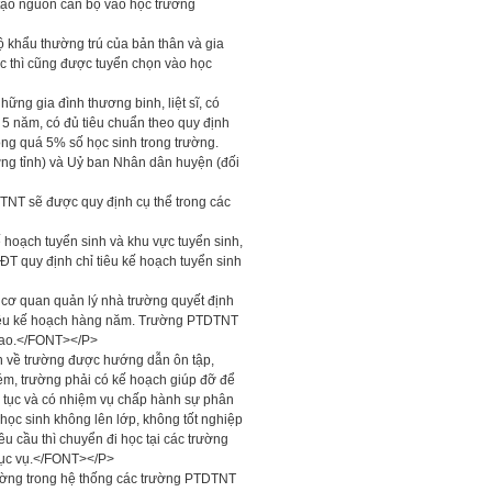
 tạo nguồn cán bộ vào học trường
ộ khẩu thường trú của bản thân và gia
ộc thì cũng được tuyển chọn vào học
ững gia đình thương binh, liệt sĩ, có
 5 năm, có đủ tiêu chuẩn theo quy định
ng quá 5% số học sinh trong trường.
ờng tỉnh) và Uỷ ban Nhân dân huyện (đối
TNT sẽ được quy định cụ thể trong các
 hoạch tuyển sinh và khu vực tuyển sinh,
T quy định chỉ tiêu kế hoạch tuyển sinh
 cơ quan quản lý nhà trường quyết định
tiêu kế hoạch hàng năm. Trường PTDTNT
giao.</FONT></P>
n về trường được hướng dẫn ôn tập,
kém, trường phải có kế hoạch giúp đỡ để
p tục và có nhiệm vụ chấp hành sự phân
ọc sinh không lên lớp, không tốt nghiệp
u cầu thì chuyển đi học tại các trường
hục vụ.</FONT></P>
ường trong hệ thống các trường PTDTNT