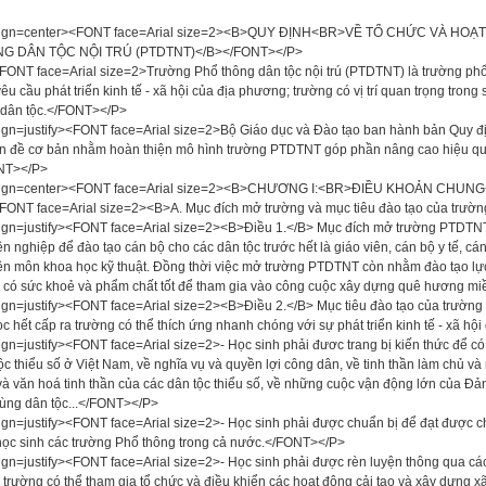
lign=center><FONT face=Arial size=2><B>QUY ĐỊNH<BR>VỀ TỔ CHỨC VÀ H
G DÂN TỘC NỘI TRÚ (PTDTNT)</B></FONT></P>
ONT face=Arial size=2>Trường Phổ thông dân tộc nội trú (PTDTNT) là trường phổ
êu cầu phát triển kinh tế - xã hội của địa phương; trường có vị trí quan trọng trong
 dân tộc.</FONT></P>
ign=justify><FONT face=Arial size=2>Bộ Giáo dục và Đào tạo ban hành bản Quy địn
n đề cơ bản nhằm hoàn thiện mô hình trường PTDTNT góp phần nâng cao hiệu quả
NT></P>
lign=center><FONT face=Arial size=2><B>CHƯƠNG I:<BR>ĐIỀU KHOẢN CHUNG
ONT face=Arial size=2><B>A. Mục đích mở trường và mục tiêu đào tạo của trư
ign=justify><FONT face=Arial size=2><B>Điều 1.</B> Mục đích mở trường PTDTNT 
n nghiệp để đào tạo cán bộ cho các dân tộc trước hết là giáo viên, cán bộ y tế, cá
n môn khoa học kỹ thuật. Đồng thời việc mở trường PTDTNT còn nhằm đào tạo lực 
, có sức khoẻ và phẩm chất tốt để tham gia vào công cuộc xây dựng quê hương mi
ign=justify><FONT face=Arial size=2><B>Điều 2.</B> Mục tiêu đào tạo của trường
ọc hết cấp ra trường có thể thích ứng nhanh chóng với sự phát triển kinh tế - xã h
ign=justify><FONT face=Arial size=2>- Học sinh phải đươc trang bị kiến thức để có
ộc thiểu số ở Việt Nam, về nghĩa vụ và quyền lợi công dân, về tinh thần làm chủ v
và văn hoá tinh thần của các dân tộc thiểu số, về những cuộc vận động lớn của Đ
vùng dân tộc...</FONT></P>
ign=justify><FONT face=Arial size=2>- Học sinh phải được chuẩn bị để đạt được c
ọc sinh các trường Phổ thông trong cả nước.</FONT></P>
ign=justify><FONT face=Arial size=2>- Học sinh phải được rèn luyện thông qua cá
a trường có thể tham gia tổ chức và điều khiển các hoạt động cải tạo và xây dựng x