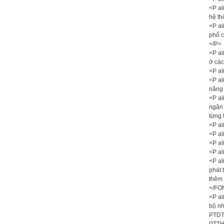
<P al
hệ th
<P al
phổ c
</P>
<P al
ở các
<P al
<P al
năng 
<P al
ngân 
từng
<P al
<P al
<P al
<P al
<P al
phát 
thêm 
</FO
<P al
bộ nh
PTDTN