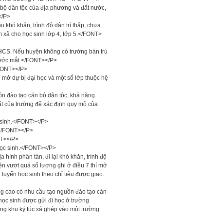
bộ dân tộc của địa phương và đất nước,
</P>
 khó khăn, trình độ dân trí thấp, chưa
 xã cho học sinh lớp 4, lớp 5.</FONT>
HCS. Nếu huyện không có trường bán trú
rước mắt.</FONT></P>
/FONT></P>
mở dự bị đại học và một số lớp thuộc hệ
n đào tạo cán bộ dân tộc, khả năng
t của trường để xác định quy mô của
c sinh.</FONT></P>
.</FONT></P>
NT></P>
học sinh.</FONT></P>
hình phân tán, đi lại khó khăn, trình độ
yện vượt quá số lượng ghi ở điều 7 thí mở
yển học sinh theo chỉ tiêu được giao.
g cao có nhu cầu tạo nguồn đào tạo cán
ọc sinh được gửi đi học ở trường
ng khu ký túc xá ghép vào một trường