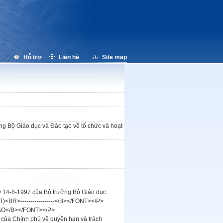
Hỗ trợ
Liên hệ
Site map
g Bộ Giáo dục và Đào tạo về tổ chức và hoạt
14-8-1997 của Bộ trưởng Bộ Giáo dục
<BR>-----------------</B></FONT></P>
ẠO</B></FONT></P>
 của Chính phủ về quyền hạn và trách