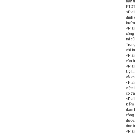
bản t
PTDT
<P al
đình 
trườn
<P al
công 
thì c
Trong
với t
<P al
văn 
<P al
Uỷ ba
và kh
<P al
việc 
có tr
<P al
kiểm 
đảm b
công 
được 
đào t
<P al