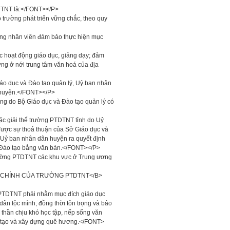
TDTNT là:</FONT></P>
 trường phát triển vững chắc, theo quy
công nhân viên đảm bảo thực hiện mục
ác hoạt động giáo dục, giảng dạy; đảm
ờng ở nới trung tâm văn hoá của địa
áo dục và Đào tạo quản lý, Uỷ ban nhân
T huyện.</FONT></P>
g do Bộ Giáo dục và Đào tạo quản lý có
ặc giải thể trường PTDTNT tỉnh do Uỷ
được sự thoả thuận của Sở Giáo dục và
 Uỷ ban nhân dân huyện ra quyết định
- Đào tạo bằng văn bản.</FONT></P>
 trường PTDTNT các khu vực ở Trung ương
NG CHÍNH CỦA TRƯỜNG PTDTNT</B>
 PTDTNT phải nhằm mục đích giáo dục
dân tộc mình, đồng thời tôn trọng và bảo
h thần chịu khó học tập, nếp sống văn
ải tạo và xây dựng quê hương.</FONT>